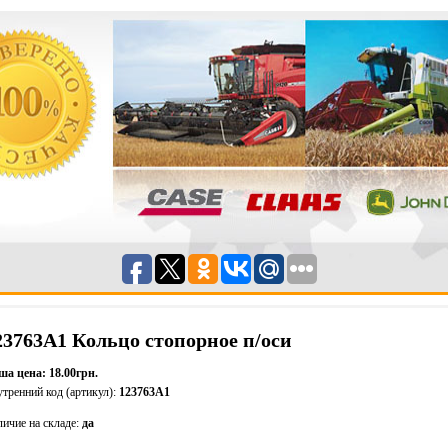
23763А1 Кольцо стопорное п/оси
ша цена: 18.00грн.
тренний код (артикул):
123763А1
ичие на складе:
да