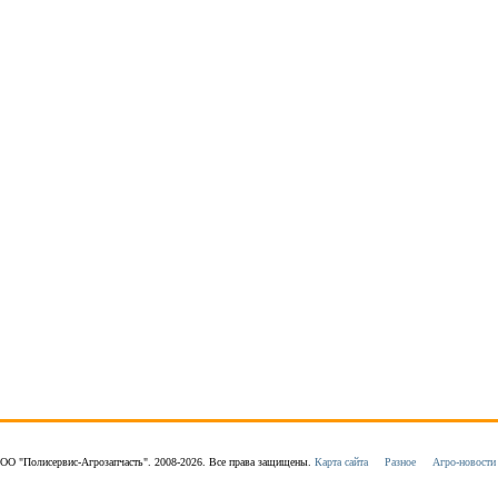
ОО "Полисервис-Агрозапчасть". 2008-2026. Все права защищены.
Карта сайта
Разное
Агро-новости