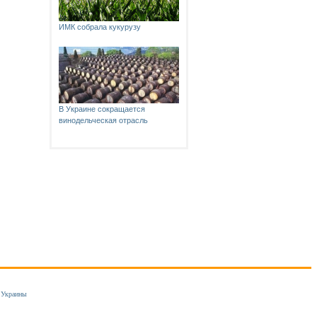
ИМК собрала кукурузу
В Украине сокращается
винодельческая отрасль
 Украины