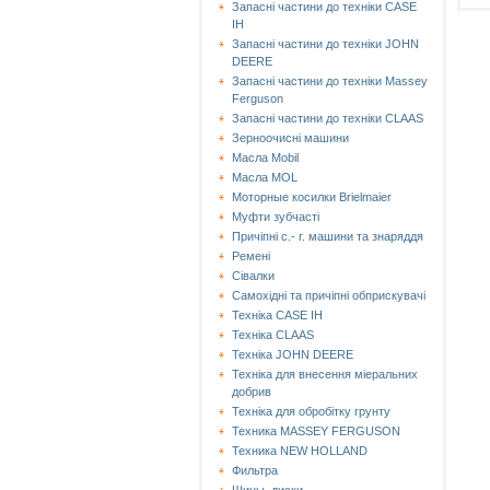
Запасні частини до техніки CASE
IH
Запасні частини до техніки JOHN
DEERE
Запасні частини до техніки Massey
Ferguson
Запасні частини до техніки СLAAS
Зерноочисні машини
Масла Mobil
Масла MOL
Моторные косилки Brielmaier
Муфти зубчасті
Причіпні с.- г. машини та знаряддя
Ремені
Сівалки
Самохідні та причіпні обприскувачі
Техніка CASE IH
Техніка CLAAS
Техніка JOHN DEERE
Техніка для внесення міеральних
добрив
Техніка для обробітку грунту
Техника MASSEY FERGUSON
Техника NEW HOLLAND
Фильтра