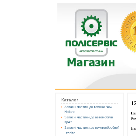
Каталог
1
Запасні частині до техніки New
Holland
На
Запасні частини до автомобілів
Вну
КрАЗ
Запасні частини до грунтообробної
Нал
техніки