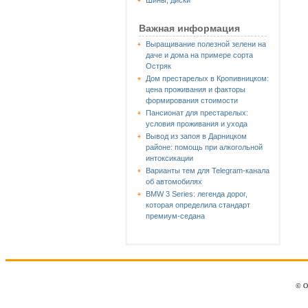
Шины, диски
Важная информация
Выращивание полезной зелени на
даче и дома на примере сорта
Остряк
Дом престарелых в Кропивницком:
цена проживания и факторы
формирования стоимости
Пансионат для престарелых:
условия проживания и ухода
Вывод из запоя в Дарницком
районе: помощь при алкогольной
интоксикации
Варианты тем для Telegram-канала
об автомобилях
BMW 3 Series: легенда дорог,
которая определила стандарт
премиум-седана
© О