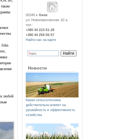
CASE IH,
а также
краины
.
00345
г. Киев
ул. Новопироговская, 62 а.
тел.:
асных
+380 44 223-51-28
ачества
+380 44 259-55-57
Найти нас на карте
 John
ere,
хники
ритории
Новости
тавление
 в любой
Какая сельхозтехника
окая
действительно влияет на
урожайность и эффективность
хозяйства