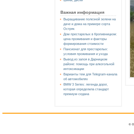
Шины, диски
Важная информация
Выращивание полезной зелени на
даче и дома на примере сорта
Остряк
Дом престарелых в Кропивницком:
цена проживания и факторы
формирования стоимости
Пансионат для престарелых:
условия проживания и ухода
Вывод из запоя в Дарницком
районе: помощь при алкогольной
интоксикации
Варианты тем для Telegram-канала
об автомобилях
BMW 3 Series: легенда дорог,
которая определила стандарт
премиум-седана
© О