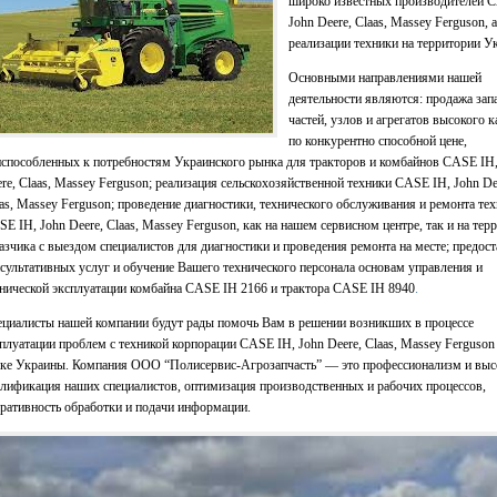
широко известных производителей 
John Deere, Claas, Massey Ferguson, 
реализации техники на территории У
Основными направлениями нашей
деятельности являются: продажа зап
частей, узлов и агрегатов высокого к
по конкурентно способной цене,
способленных к потребностям Украинского рынка для тракторов и комбайнов CASE IH,
re, Claas, Massey Ferguson; реализация сельскохозяйственной техники CASE IH, John De
as, Massey Ferguson; проведение диагностики, технического обслуживания и ремонта те
E IH, John Deere, Claas, Massey Ferguson, как на нашем сервисном центре, так и на тер
азчика с выездом специалистов для диагностики и проведения ремонта на месте; предос
сультативных услуг и обучение Вашего технического персонала основам управления и
нической эксплуатации комбайна CASE IH 2166 и трактора CASE IH 8940
.
циалисты нашей компании будут рады помочь Вам в решении возникших в процессе
плуатации проблем с техникой корпорации CASE IH, John Deere, Claas, Massey Ferguson
чке Украины. Компания ООО “Полисервис-Агрозапчасть” — это профессионализм и выс
лификация наших специалистов, оптимизация производственных и рабочих процессов,
ративность обработки и подачи информации.