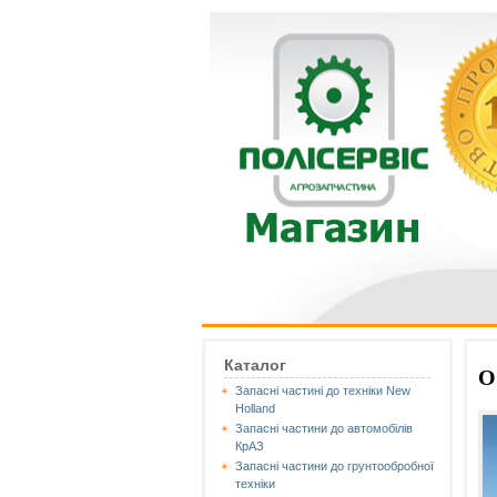
Каталог
О
Запасні частині до техніки New
Holland
Запасні частини до автомобілів
КрАЗ
Запасні частини до грунтообробної
техніки