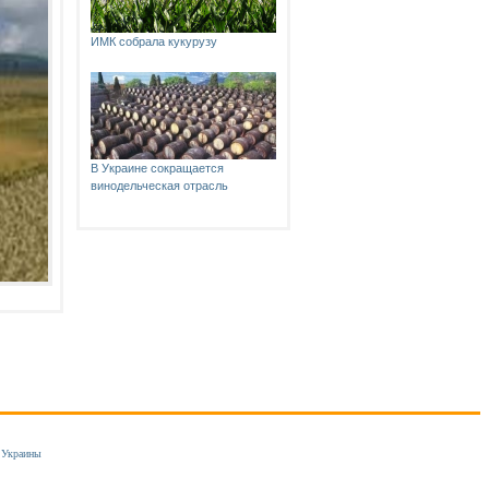
ИМК собрала кукурузу
В Украине сокращается
винодельческая отрасль
 Украины