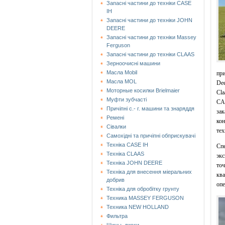
Запасні частини до техніки CASE
IH
Запасні частини до техніки JOHN
DEERE
Запасні частини до техніки Massey
Ferguson
Запасні частини до техніки СLAAS
Зерноочисні машини
Масла Mobil
при
Масла MOL
Dee
Моторные косилки Brielmaier
Cla
Муфти зубчасті
CAS
Причіпні с.- г. машини та знаряддя
зак
Ремені
кон
Сівалки
тех
Самохідні та причіпні обприскувачі
Техніка CASE IH
Спе
Техніка CLAAS
экс
Техніка JOHN DEERE
то
Техніка для внесення міеральних
ква
добрив
опе
Техніка для обробітку грунту
Техника MASSEY FERGUSON
Техника NEW HOLLAND
Фильтра