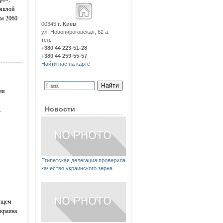
рошлой
ем 2060
00345
г. Киев
ул. Новопироговская, 62 а.
тел.:
+380 44 223-51-28
+380 44 259-55-57
Найти нас на карте
ии
Новости
.
Египетская делегация проверила
качество украинского зерна
кущем
Украина