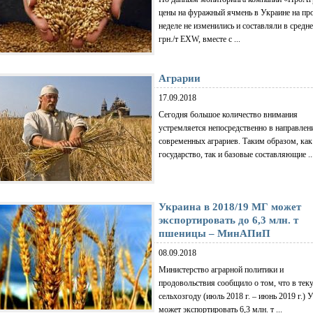
цены на фуражный ячмень в Украине на п
неделе не изменились и составляли в средн
грн./т EXW, вместе с ...
Аграрии
17.09.2018
Сегодня большое количество внимания
устремляется непосредственно в направлен
современных аграриев. Таким образом, как
государство, так и базовые составляющие ..
Украина в 2018/19 МГ может
экспортировать до 6,3 млн. т
пшеницы – МинАПиП
08.09.2018
Министерство аграрной политики и
продовольствия сообщило о том, что в те
сельхозгоду (июль 2018 г. – июнь 2019 г.) 
может экспортировать 6,3 млн. т ...