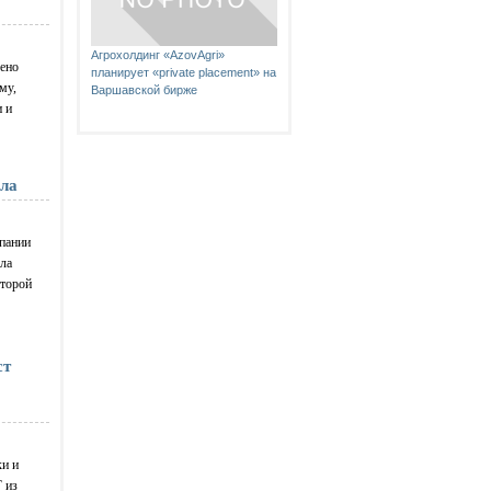
Агрохолдинг «AzovAgri»
чено
планирует «private placement» на
му,
Варшавской бирже
 и
сла
пании
ла
оторой
ст
и и
 из