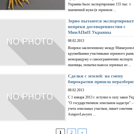
Украины было экспортировано 155 тыс. т
пшеничной муки (в зерновом ...
Зерно пытаются экспортироват
вопреки договоренностям с
МинАПиП Украины
08.02.2013
Вопреки заключенному между Минагропол
крупнейшими участниками зернового рынк
меморандуму о самоограничении экспорта
пшеницы, попытки вывоза зерновых из ...
Сделки с землей: на смену
бюрократии пришла неразбери
08.02.2013
С 1 января 2013 г. вступил в силу закон У
"О государственном земельном кадастре" -
учета земельных участков, пишет советник
AstapovLawyers ...
1
2
»