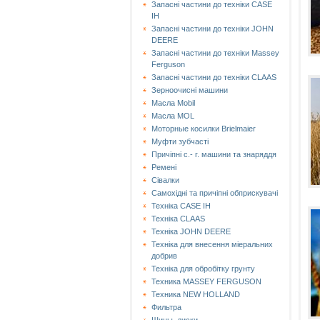
Запасні частини до техніки CASE
IH
Запасні частини до техніки JOHN
DEERE
Запасні частини до техніки Massey
Ferguson
Запасні частини до техніки СLAAS
Зерноочисні машини
Масла Mobil
Масла MOL
Моторные косилки Brielmaier
Муфти зубчасті
Причіпні с.- г. машини та знаряддя
Ремені
Сівалки
Самохідні та причіпні обприскувачі
Техніка CASE IH
Техніка CLAAS
Техніка JOHN DEERE
Техніка для внесення міеральних
добрив
Техніка для обробітку грунту
Техника MASSEY FERGUSON
Техника NEW HOLLAND
Фильтра