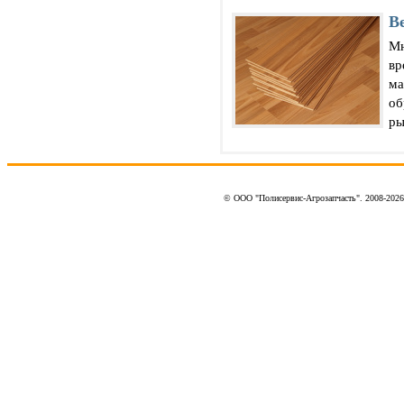
В
Мн
вр
ма
об
ры
© ООО "Полисервис-Агрозапчасть". 2008-202