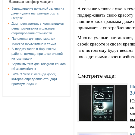
Важная информация
А если же человек уже в теч
Выращивание полезной зелени на
даче и дома на примере сорта
поддерживать свою красоту и
Остряк
лишним килограммам даже ни
Дом престарелых в Кропивницком:
привыкает к употреблению т
цена проживания и факторы
формирования стоимости
Многие ученые настаивают, 
Пансионат для престарелых:
своей красоте и своем крепк
условия проживания и ухода
Вывод из запоя в Дарницком
что потом ему будет весьма
районе: помощь при алкогольной
последствиями своего избыт
интоксикации
Варианты тем для Telegram-канала
об автомобилях
Смотрите еще:
BMW 3 Series: легенда дорог,
которая определила стандарт
премиум-седана
П
3.
Юж
со
мо
вы
ед