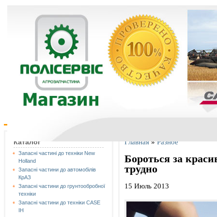
Главная
»
Разное
Каталог
Запасні частині до техніки New
Бороться за краси
Holland
трудно
Запасні частини до автомобілів
КрАЗ
15 Июль 2013
Запасні частини до грунтообробної
техніки
Запасні частини до техніки CASE
IH