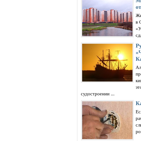
М
о
Жи
в 
«У
сд
Р
«
К
Ал
пр
ки
эт
судостроении ...
К
Ес
ра
сл
ро