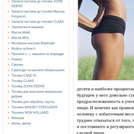
Запасні частини до техніки JOHN
DEERE
Запасні частини до техніки Massey
Ferguson
Запасні частини до техніки СLAAS
Зерноочисні машини
Масла Mobil
Масла MOL
Моторные косилки Brielmaier
Муфти зубчасті
Причіпні с.- г. машини та знаряддя
Ремені
Сівалки
Самохідні та причіпні обприскувачі
Техніка CASE IH
Техніка CLAAS
Техніка JOHN DEERE
десяти и наиболее процентам
Техніка для внесення міеральних
будущем у него довольно су
добрив
предрасположенность к упот
Техніка для обробітку грунту
пищи. И конечно как правило
Техника MASSEY FERGUSON
Техника NEW HOLLAND
человеку с избыточным весо
Фильтра
труднее отказаться от того,
Шины, диски
и постоянного и регулярног
сладкой пищи.