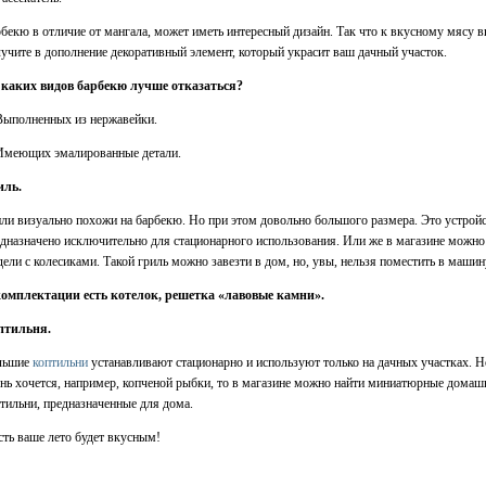
бекю в отличие от мангала, может иметь интересный дизайн. Так что к вкусному мясу 
учите в дополнение декоративный элемент, который украсит ваш дачный участок.
 каких видов барбекю лучше отказаться?
Выполненных из нержавейки.
 Имеющих эмалированные детали.
иль.
ли визуально похожи на барбекю. Но при этом довольно большого размера. Это устрой
дназначено исключительно для стационарного использования. Или же в магазине можно
ели с колесиками. Такой гриль можно завезти в дом, но, увы, нельзя поместить в машин
комплектации есть котелок, решетка «лавовые камни».
птильня.
льшие
коптильни
устанавливают стационарно и используют только на дачных участках. Н
нь хочется, например, копченой рыбки, то в магазине можно найти миниатюрные домаш
тильни, предназначенные для дома.
ть ваше лето будет вкусным!