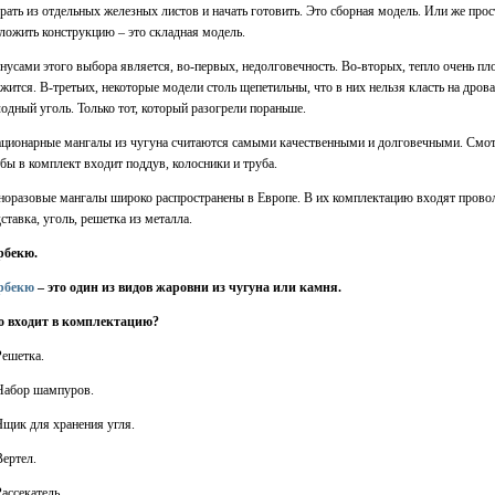
рать из отдельных железных листов и начать готовить. Это сборная модель. Или же прос
ложить конструкцию – это складная модель.
усами этого выбора является, во-первых, недолговечность. Во-вторых, тепло очень пл
жится. В-третьих, некоторые модели столь щепетильны, что в них нельзя класть на дрова
одный уголь. Только тот, который разогрели пораньше.
ционарные мангалы из чугуна считаются самыми качественными и долговечными. Смот
бы в комплект входит поддув, колосники и труба.
оразовые мангалы широко распространены в Европе. В их комплектацию входят прово
ставка, уголь, решетка из металла.
рбекю.
рбекю
– это один из видов жаровни из чугуна или камня.
о входит в комплектацию?
Решетка.
Набор шампуров.
Ящик для хранения угля.
Вертел.
Рассекатель.