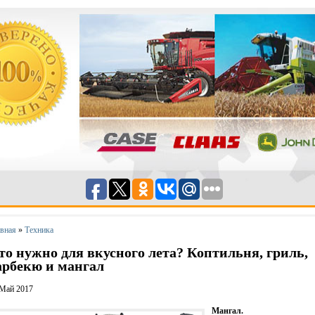
авная
»
Техника
то нужно для вкусного лета? Коптильня, гриль,
арбекю и мангал
 Май 2017
Мангал.