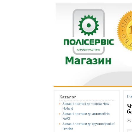
Гл
Каталог
Запасні частині до техніки New
Ч
Holland
б
Запасні частини до автомобілів
КрАЗ
26
Запасні частини до грунтообробної
техніки