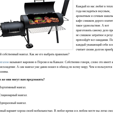
Каждый из нас любит в тепл
года насладиться вкусным,
ароматным и сочным шашлы
кафе слишком дорого платит
такое удовольствие. А вот
приготовить самому дело пр
не слишком затратное и резу
превзойдёт все ожидания. П
каждый уважающий себя хо
считает своим долгом приоб
й собственный мангал. Как же его выбрать правильно?
нгалом
называют жаровню в Персии и на Кавказе. Собственно говоря, слово это имеет а
исхождение. А сам мангал уже давно вошел в обиход по всему миру. Чем и пользуются
азины.
о же они могут нам предложить?
Портативный мангал.
Стационарный мангал.
Одноразовый мангал.
вый вариант хорош своей мобильностью. В любое время и в любом месте вы легко смо