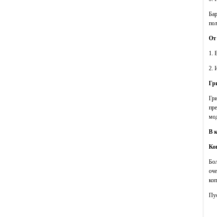
Бар
пол
От
1. 
2.
Гр
Гри
пре
мод
В 
Ко
Бо
оче
коп
Пус