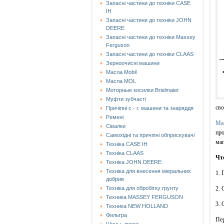
Запасні частини до техніки CASE
IH
Запасні частини до техніки JOHN
DEERE
Запасні частини до техніки Massey
Ferguson
Запасні частини до техніки СLAAS
Зерноочисні машини
Масла Mobil
Масла MOL
Моторные косилки Brielmaier
Муфти зубчасті
сво
Причіпні с.- г. машини та знаряддя
Ремені
Ма
Сівалки
про
Самохідні та причіпні обприскувачі
маг
Техніка CASE IH
Техніка CLAAS
Чт
Техніка JOHN DEERE
Техніка для внесення міеральних
1. 
добрив
2. 
Техніка для обробітку грунту
Техника MASSEY FERGUSON
3. 
Техника NEW HOLLAND
Фильтра
Пер