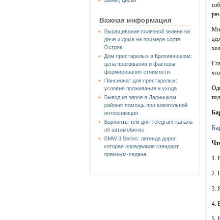
Шины, диски
соб
раз
Важная информация
Мин
Выращивание полезной зелени на
дер
даче и дома на примере сорта
Остряк
хол
Дом престарелых в Кропивницком:
Ста
цена проживания и факторы
формирования стоимости
что
Пансионат для престарелых:
Одн
условия проживания и ухода
под
Вывод из запоя в Дарницком
районе: помощь при алкогольной
Ба
интоксикации
Варианты тем для Telegram-канала
Ба
об автомобилях
BMW 3 Series: легенда дорог,
Чт
которая определила стандарт
премиум-седана
1. 
2. 
3. 
4. 
5. 