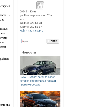
ое время
00345
г. Киев
чком. В
ул. Новопироговская, 62 а.
тел.:
ь за
+380 44 223-51-28
+380 44 259-55-57
иятное,
Найти нас на карте
льтат
оэтому
зяин
рести
Новости
рабское
BMW 3 Series: легенда дорог,
которая определила стандарт
премиум-седана
жете его