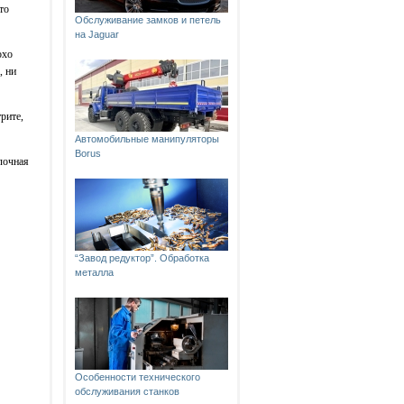
то
Обслуживание замков и петель
на Jaguar
охо
, ни
рите,
Автомобильные манипуляторы
Borus
лочная
“Завод редуктор”. Обработка
металла
Особенности технического
обслуживания станков