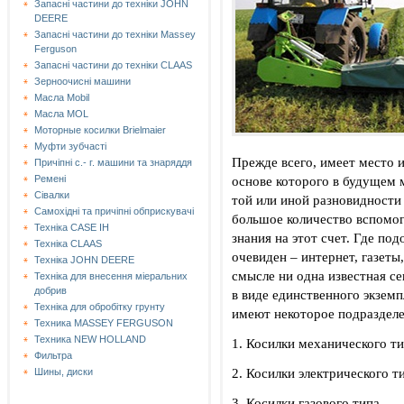
Запасні частини до техніки JOHN
DEERE
Запасні частини до техніки Massey
Ferguson
Запасні частини до техніки СLAAS
Зерноочисні машини
Масла Mobil
Масла MOL
Моторные косилки Brielmaier
Муфти зубчасті
Прежде всего, имеет место и
Причіпні с.- г. машини та знаряддя
основе которого в будущем 
Ремені
Сівалки
той или иной разновидности
Самохідні та причіпні обприскувачі
большое количество вспомог
Техніка CASE IH
знания на этот счет. Где п
Техніка CLAAS
очевиден – интернет, газеты
Техніка JOHN DEERE
смысле ни одна известная се
Техніка для внесення міеральних
добрив
в виде единственного экземп
Техніка для обробітку грунту
имеют некоторое подразделе
Техника MASSEY FERGUSON
Техника NEW HOLLAND
1. Косилки механического ти
Фильтра
2. Косилки электрического т
Шины, диски
3. Косилки газового типа.