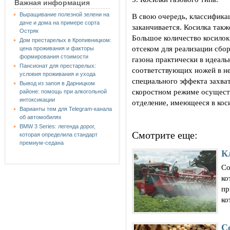
Важная информация
Выращивание полезной зелени на
В свою очередь, классификац
даче и дома на примере сорта
заканчивается. Косилка такж
Остряк
Большое количество косилок
Дом престарелых в Кропивницком:
отсеком для реализации сбо
цена проживания и факторы
формирования стоимости
газона практически в идеал
Пансионат для престарелых:
соответствующих ножей в н
условия проживания и ухода
специального эффекта захват
Вывод из запоя в Дарницком
скоростном режиме осущест
районе: помощь при алкогольной
интоксикации
отделение, имеющееся в кос
Варианты тем для Telegram-канала
об автомобилях
BMW 3 Series: легенда дорог,
Смотрите еще:
которая определила стандарт
премиум-седана
К
Со
ко
пр
ко
С