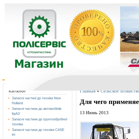
Главная
»
Сельское хозяйств
Каталог
Запасні частині до техніки New
Для чего применяе
Holland
Запасні частини до автомобілів
13 Июнь 2013
КрАЗ
Запасні частини до грунтообробної
техніки
Запасні частини до техніки CASE
IH