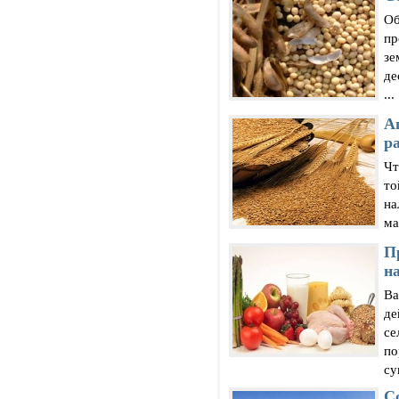
Об
пр
зе
де
...
А
р
Чт
то
на
ма
П
н
Ва
де
се
по
су
С