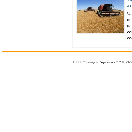
а
Чт
по
на
се
со
© ООО "Полисервис-Агрозапчасть". 2008-202