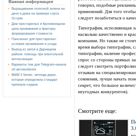
Важная информация
говорил, подобные рекламны
Выращивание полезной зелени на
применений. Для того чтобы
даче и дома на примере сорта
следует позаботиться о кач
Остряк
Дом престарелых в Кропивницком:
Типография, исполняющая за
цена проживания и факторы
насколько качественно и кр
формирования стоимости
Пансионат для престарелых:
компании. Но также не стоит
условия проживания и ухода
время выбора типографии, с
Вывод из запоя в Дарницком
типографии, наличие профес
районе: помощь при алкогольной
спрос со стороны прямых за
интоксикации
Варианты тем для Telegram-канала
следует смотреть портфолио
об автомобилях
отзывам на специализирован
BMW 3 Series: легенда дорог,
сомнения, лучше начать поис
которая определила стандарт
секрет, что большое количе
премиум-седана
неугодных конкурентов).
Смотрите еще:
П
3.