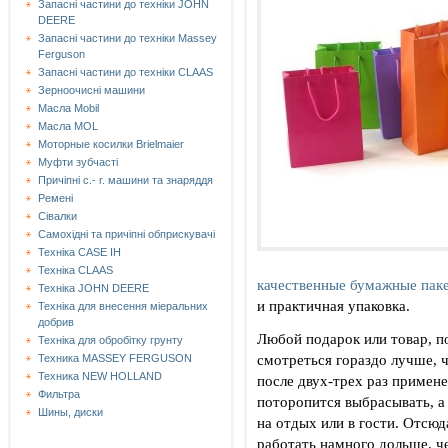
Запасні частини до техніки JOHN
DEERE
Запасні частини до техніки Massey
Ferguson
Запасні частини до техніки СLAAS
Зерноочисні машини
Масла Mobil
Масла MOL
Моторные косилки Brielmaier
Муфти зубчасті
Причіпні с.- г. машини та знаряддя
Ремені
Сівалки
Самохідні та причіпні обприскувачі
Техніка CASE IH
Техніка CLAAS
качественные бумажные пак
Техніка JOHN DEERE
и практичная упаковка.
Техніка для внесення міеральних
добрив
Любой подарок или товар, п
Техніка для обробітку грунту
смотреться гораздо лучше,
Техника MASSEY FERGUSON
Техника NEW HOLLAND
после двух-трех раз примен
Фильтра
поторопится выбрасывать, а 
Шины, диски
на отдых или в гости. Отсюд
работать намного дольше, ч