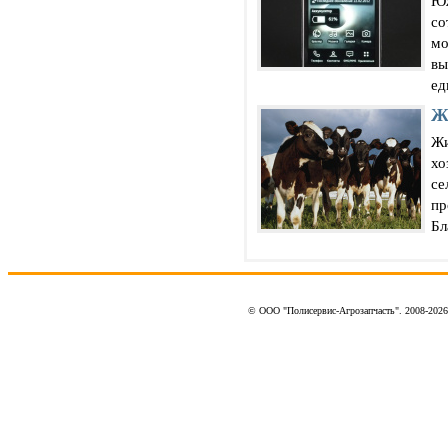
Юж
со
мо
вы
ед
Ж
Жи
хо
се
пр
Бл
© ООО "Полисервис-Агрозапчасть". 2008-202