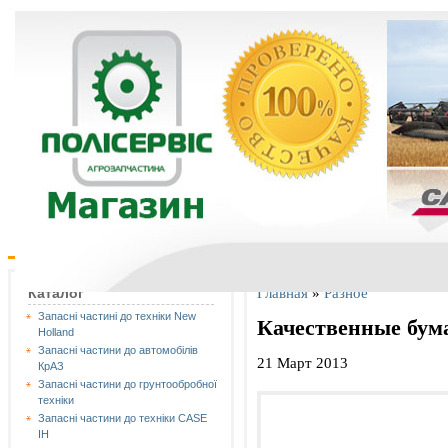
Главная
»
Разное
Каталог
Запасні частині до техніки New
Качественные бум
Holland
Запасні частини до автомобілів
21 Март 2013
КрАЗ
Запасні частини до грунтообробної
техніки
Запасні частини до техніки CASE
IH