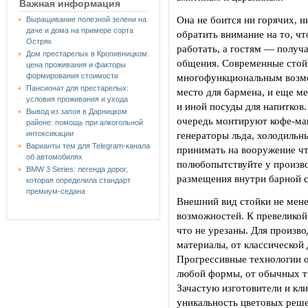
Важная информация
Она не боится ни горячих, 
Выращивание полезной зелени на
даче и дома на примере сорта
обратить внимание на то, ч
Остряк
работать, а гостям — получа
Дом престарелых в Кропивницком:
общения. Современные стой
цена проживания и факторы
многофункциональным возмо
формирования стоимости
Пансионат для престарелых:
место для бармена, и еще м
условия проживания и ухода
и иной посуды для напитков.
Вывод из запоя в Дарницком
очередь монтируют кофе-маш
районе: помощь при алкогольной
генераторы льда, холодильн
интоксикации
Варианты тем для Telegram-канала
принимать на вооружение чт
об автомобилях
полюбопытствуйте у произво
BMW 3 Series: легенда дорог,
размещения внутри барной с
которая определила стандарт
премиум-седана
Внешний вид стойки не мене
возможностей. К превеликой
что не урезаны. Для произв
материалы, от классической 
Прогрессивные технологии о
любой формы, от обычных т
Зачастую изготовители и кл
уникальность цветовых реш