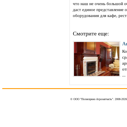
что наш не очень большой о
даст единое представление 
оборудования для кафе, рес
Смотрите еще:
А
Ко
ср
ар
от
...
© ООО "Полисервис-Агрозапчасть". 2008-202