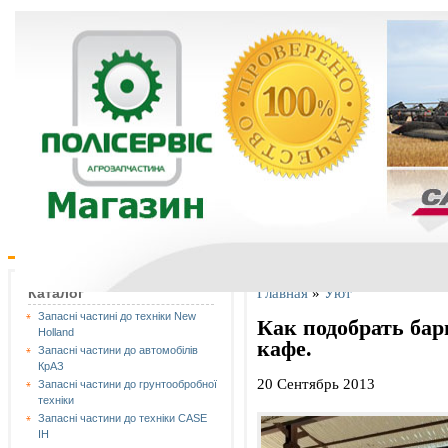
Главная
»
Уют
Каталог
Запасні частині до техніки New
Как подобрать бар
Holland
кафе.
Запасні частини до автомобілів
КрАЗ
20 Сентябрь 2013
Запасні частини до грунтообробної
техніки
Запасні частини до техніки CASE
IH