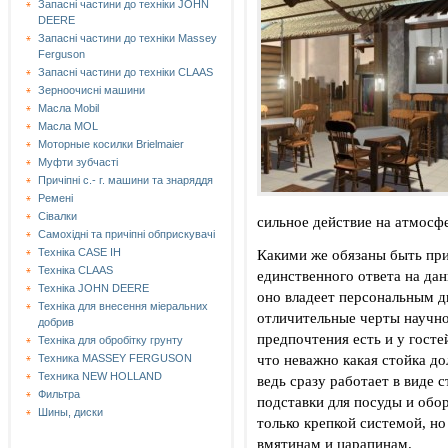
Запасні частини до техніки JOHN
DEERE
Запасні частини до техніки Massey
Ferguson
Запасні частини до техніки СLAAS
Зерноочисні машини
Масла Mobil
Масла MOL
Моторные косилки Brielmaier
Муфти зубчасті
Причіпні с.- г. машини та знаряддя
Ремені
Сівалки
сильное действие на атмосфе
Самохідні та причіпні обприскувачі
Какими же обязаны быть при
Техніка CASE IH
Техніка CLAAS
единственного ответа на да
Техніка JOHN DEERE
оно владеет персональным д
Техніка для внесення міеральних
отличительные черты научно
добрив
предпочтения есть и у госте
Техніка для обробітку грунту
что неважно какая стойка до
Техника MASSEY FERGUSON
Техника NEW HOLLAND
ведь сразу работает в виде 
Фильтра
подставки для посуды и обо
Шины, диски
только крепкой системой, но
вмятинам и царапинам.