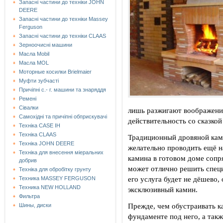
Запасні частини до техніки JOHN
DEERE
Запасні частини до техніки Massey
Ferguson
Запасні частини до техніки СLAAS
Зерноочисні машини
Масла Mobil
Масла MOL
Моторные косилки Brielmaier
Муфти зубчасті
Причіпні с.- г. машини та знаряддя
Ремені
Сівалки
лишь разжигают воображение
Самохідні та причіпні обприскувачі
действительность со сказкой 
Техніка CASE IH
Техніка CLAAS
Традиционный дровяной ками
Техніка JOHN DEERE
желательно проводить ещё н
Техніка для внесення міеральних
камина в готовом доме сопр
добрив
может отлично решить специ
Техніка для обробітку грунту
его услуга будет не дёшево, 
Техника MASSEY FERGUSON
Техника NEW HOLLAND
эксклюзивный камин.
Фильтра
Прежде, чем обустраивать к
Шины, диски
фундаменте под него, а так