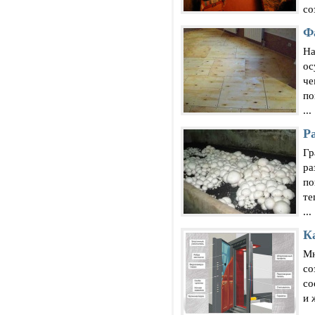
со
Ф
На
ос
че
по
...
Р
Гр
ра
по
те
...
К
Мн
со
со
и 