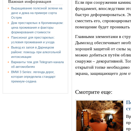
Важная информация
Если при сооружении камина
фундамент, впоследствии это
Выращивание полезной зелени на
даче и дома на примере сорта
быстро деформироваться. Эт
Остряк
сместить его, спровоцироват
Дом престарелых в Кропивницком:
помещение будет проникать 
цена проживания и факторы
формирования стоимости
Главными элементами в стру
Пансионат для престарелых:
Дымоход обеспечивает необ
условия проживания и ухода
Вывод из запоя в Дарницком
хорошей защитой от силы за
районе: помощь при алкогольной
можно добиться путём облиц
интоксикации
снаружи – декоративной. То
Варианты тем для Telegram-канала
открытой топке необходимо 
об автомобилях
BMW 3 Series: легенда дорог,
экрана, защищающего дом от
которая определила стандарт
премиум-седана
Смотрите еще:
П
с
Вр
пр
пр