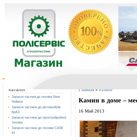
Главная
»
Разное
Каталог
Запасні частині до техніки New
Камин в доме – мес
Holland
Запасні частини до автомобілів
16 Май 2013
КрАЗ
Запасні частини до грунтообробної
техніки
Запасні частини до техніки CASE
IH