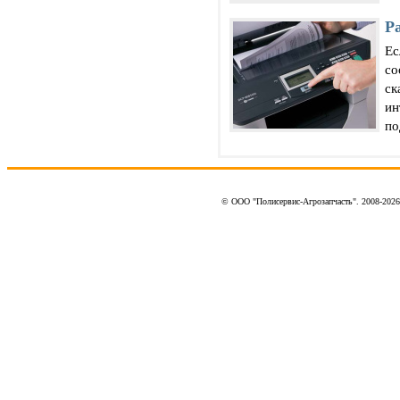
Р
Ес
со
ск
ин
по
© ООО "Полисервис-Агрозапчасть". 2008-202