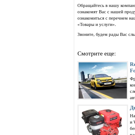
Обращайтесь в нашу компан
ознакомят Вас с нашей прод
ознакомиться с перечнем на
«Товары и услуги».
Звоните, будем рады Вас 
Смотрите еще:
R
F
Фр
ко
сл
ав
Д
На
и 
бе
ра