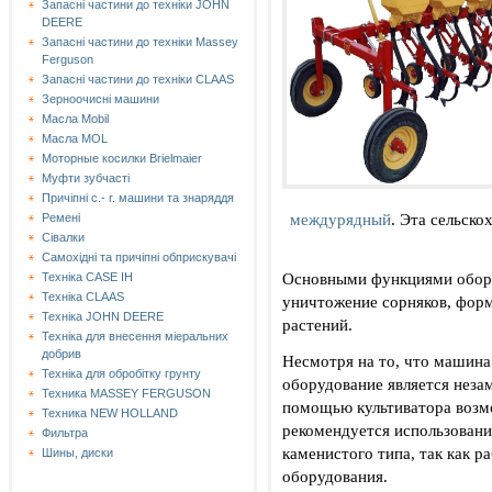
Запасні частини до техніки JOHN
DEERE
Запасні частини до техніки Massey
Ferguson
Запасні частини до техніки СLAAS
Зерноочисні машини
Масла Mobil
Масла MOL
Моторные косилки Brielmaier
Муфти зубчасті
Причіпні с.- г. машини та знаряддя
междурядный
. Эта сельско
Ремені
Сівалки
Самохідні та причіпні обприскувачі
Основными функциями обору
Техніка CASE IH
Техніка CLAAS
уничтожение сорняков, форм
Техніка JOHN DEERE
растений.
Техніка для внесення міеральних
добрив
Несмотря на то, что машина
Техніка для обробітку грунту
оборудование является нез
Техника MASSEY FERGUSON
помощью культиватора возм
Техника NEW HOLLAND
рекомендуется использовани
Фильтра
каменистого типа, так как р
Шины, диски
оборудования.