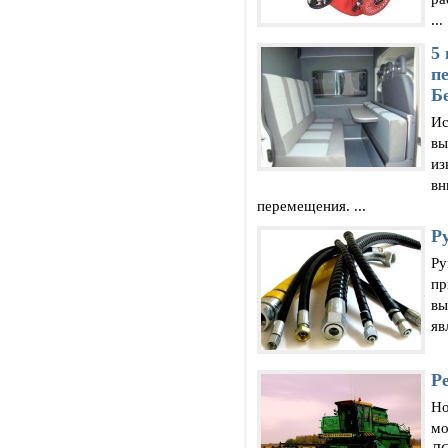
...
5
п
Бе
Ис
вы
из
вн
перемещения. ...
Р
Ру
пр
вы
яв
Р
Но
мо