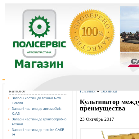
Главная
»
Техника
Каталог
Запасні частині до техніки New
Культиватор межд
Holland
преимущества
Запасні частини до автомобілів
КрАЗ
23 Октябрь 2017
Запасні частини до грунтообробної
техніки
Запасні частини до техніки CASE
IH