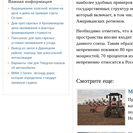
Важная информация
наиболее удобных примеров 
государственных структур н
Выращивание полезной зелени на
даче и дома на примере сорта
который включает, в том чи
Остряк
Американских регионов.
Дом престарелых в Кропивницком:
цена проживания и факторы
Необходимо отметить, что в
формирования стоимости
пространства вполне входит
Пансионат для престарелых:
данного союза. Таким образ
условия проживания и ухода
Вывод из запоя в Дарницком
непременно повлияло 80 пр
районе: помощь при алкогольной
мощностей, 70 процентов из
интоксикации
непременно относится к Рос
Варианты тем для Telegram-канала
об автомобилях
BMW 3 Series: легенда дорог,
которая определила стандарт
Смотрите еще:
премиум-седана
М
Пр
ка
по
Но