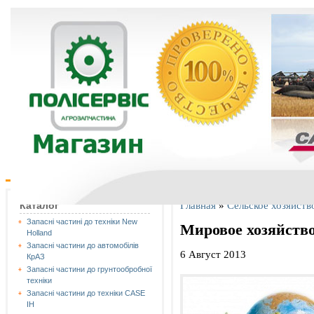
Главная
»
Сельское хозяйств
Каталог
Запасні частині до техніки New
Мировое хозяйств
Holland
Запасні частини до автомобілів
6 Август 2013
КрАЗ
Запасні частини до грунтообробної
техніки
Запасні частини до техніки CASE
IH