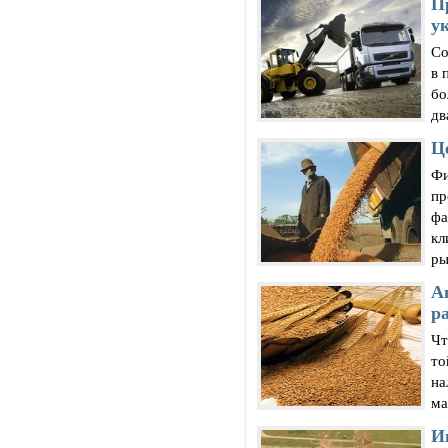
П
у
Со
в 
бо
дв
Ц
Фи
пр
фа
кл
ры
А
р
Чт
то
на
ма
И