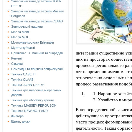
Запасні частини до техніки JOHN
DEERE
Запасні частини до техніки Massey
Ferguson
Запасні частини до техніки СLAAS
Зерноочисні машини
Масла Mobil
Масла MOL
Моторные косилки Brielmaier
Муфти зубчасті
интеграции существенно уси
Причіпні с.- г. машини та знаряддя
них на просторах обществе
Ремені
Сівалки
процессы регионального ранг
Самохідні та причіпні обприскувачі
лет непременно имело место
Техніка CASE IH
относительно отдельных нап
Техніка CLAAS
процесс разветвления подоб
Техніка JOHN DEERE
Техніка для внесення міеральних
Народное хозяйст
добрив
Хозяйство в мир
Техніка для обробітку грунту
Техника MASSEY FERGUSON
В непосредственной зависи
Техника NEW HOLLAND
действующего пространстве
Фильтра
место процесс формировани
Шины, диски
деятельности. Таким образом