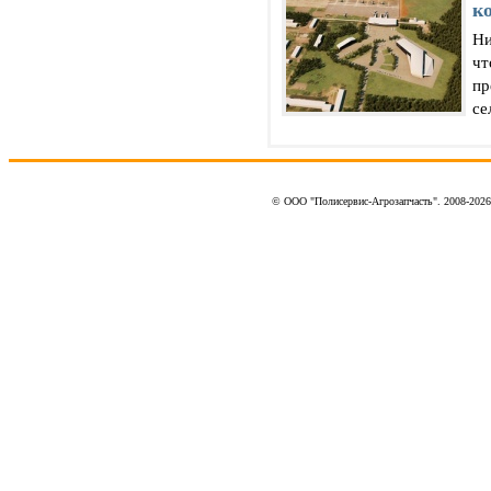
к
Ни
чт
пр
се
© ООО "Полисервис-Агрозапчасть". 2008-202