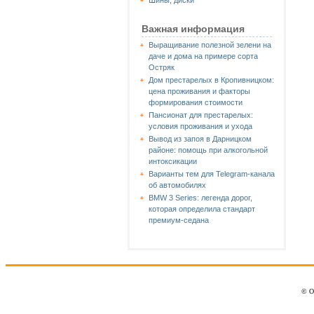
Шины, диски
Важная информация
Выращивание полезной зелени на
даче и дома на примере сорта
Остряк
Дом престарелых в Кропивницком:
цена проживания и факторы
формирования стоимости
Пансионат для престарелых:
условия проживания и ухода
Вывод из запоя в Дарницком
районе: помощь при алкогольной
интоксикации
Варианты тем для Telegram-канала
об автомобилях
BMW 3 Series: легенда дорог,
которая определила стандарт
премиум-седана
© О