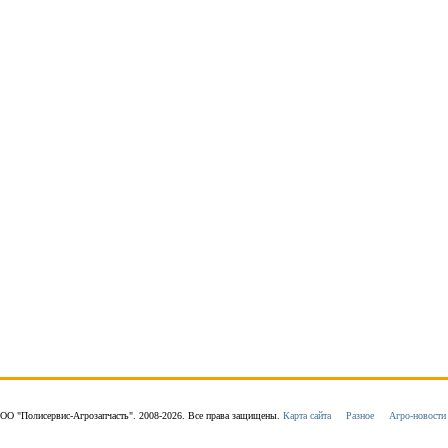
ОО "Полисервис-Агрозапчасть". 2008-2026. Все права защищены.
Карта сайта
Разное
Агро-новости