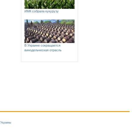
ИМК собрала кукурузу
В Украине сокращается
винодельческая отрасль
 Украины