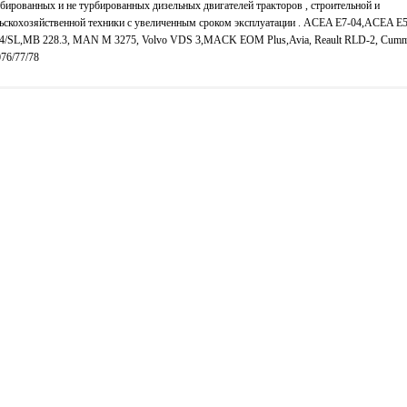
бированных и не турбированных дизельных двигателей тракторов , строительной и
ьскохозяйственной техники с увеличенным сроком эксплуатации . ACEA E7-04,ACEA E5
-4/SL,MB 228.3, MAN M 3275, Volvo VDS 3,MACK EOM Plus,Avia, Reault RLD-2, Cum
76/77/78