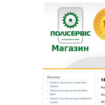
Каталог
M
Запасні частині до техніки New
Holland
Вну
Запасні частини до автомобілів
КрАЗ
Нал
Запасні частини до грунтообробної
MO
техніки