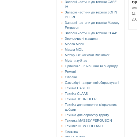
тур
Запасні частини до техніки CASE
IH
сел
Запасні частини до техніки JOHN
CI
DEERE
200
Запасні частини до техніки Massey
Ferguson
Запасні частини до техніки СLAAS
Зерноочисні машини
Масла Mobil
Масла MOL
Моторные косилки Brielmaier
Муфти зубчасті
Причіпні с.- г. машини та знаряддя
Ремені
Сівалки
Самохідні та причіпні обприскувачі
Техніка CASE IH
Техніка CLAAS
Техніка JOHN DEERE
Техніка для внесення міеральних
добрив
Техніка для обробітку грунту
Техника MASSEY FERGUSON
Техника NEW HOLLAND
Фильтра