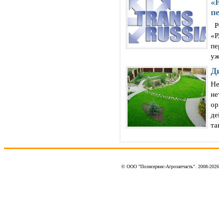
«
п
Ре
«Р
пе
уж
Д
Не
не
ор
де
та
© ООО "Полисервис-Агрозапчасть". 2008-202