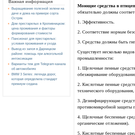
Важная информация
Моющие средства в птиц
Выращивание полезной зелени на
обязательно должны соотве
даче и дома на примере сорта
Остряк
1. Эффективность.
Дом престарелых в Кропивницком:
цена проживания и факторы
2. Соответствие нормам без
формирования стоимости
Пансионат для престарелых:
3. Средства должны быть ги
условия проживания и ухода
Вывод из запоя в Дарницком
Существует несколько видо
районе: помощь при алкогольной
промышленности:
интоксикации
Варианты тем для Telegram-канала
1. Щелочные пенные средств
об автомобилях
обезжиривание оборудования
BMW 3 Series: легенда дорог,
которая определила стандарт
2. Кислотные пенные средст
премиум-седана
технического оборудования, 
3. Дезинфицирующие средст
противомикробной защиты 
4. Щелочные беспенные сред
органические отложения).
5. Кислотные беспенные сре