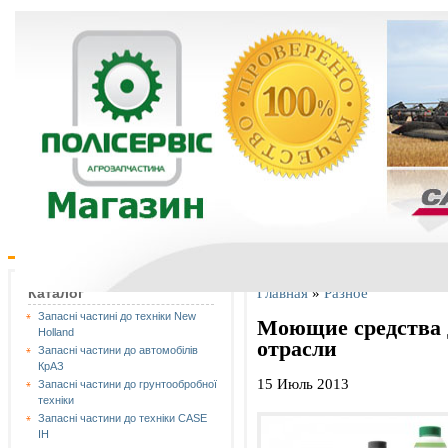
Главная
»
Разное
Каталог
Запасні частині до техніки New
Моющие средства
Holland
отрасли
Запасні частини до автомобілів
КрАЗ
15 Июль 2013
Запасні частини до грунтообробної
техніки
Запасні частини до техніки CASE
IH