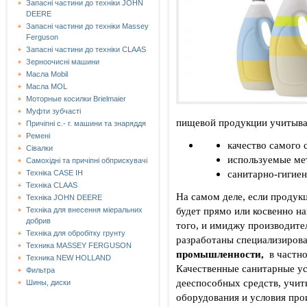
Запасні частини до техніки JOHN
DEERE
Запасні частини до техніки Massey
Ferguson
Запасні частини до техніки СLAAS
Зерноочисні машини
Масла Mobil
Масла MOL
Моторные косилки Brielmaier
Муфти зубчасті
пищевой продукции учитываю
Причіпні с.- г. машини та знаряддя
Ремені
качество самого 
Сівалки
используемые ме
Самохідні та причіпні обприскувачі
санитарно-гигие
Техніка CASE IH
Техніка CLAAS
На самом деле, если продукц
Техніка JOHN DEERE
будет прямо или косвенно н
Техніка для внесення міеральних
добрив
того, и имиджу производите
Техніка для обробітку грунту
разработаны специализиров
Техника MASSEY FERGUSON
промышленности,
в частно
Техника NEW HOLLAND
Качественные санитарные у
Фильтра
дееспособных средств, учиты
Шины, диски
оборудования и условия про