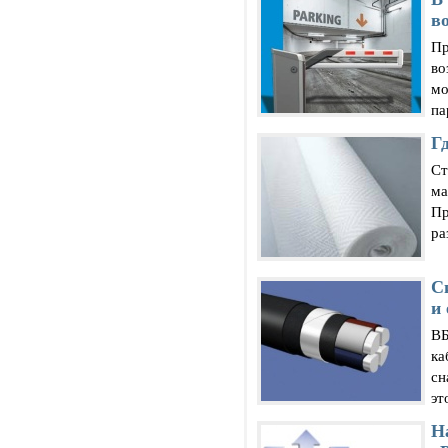
в
Пр
во
мо
па
Г
Ст
ма
Пр
ра
С
и 
ВБ
ка
сн
эт
Н