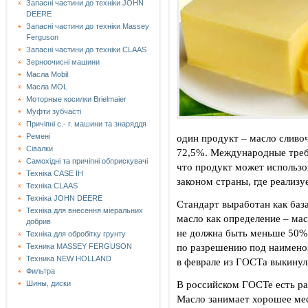
Запасні частини до техніки JOHN
DEERE
Запасні частини до техніки Massey
Ferguson
Запасні частини до техніки СLAAS
Зерноочисні машини
Масла Mobil
Масла MOL
Моторные косилки Brielmaier
Муфти зубчасті
Причіпні с.- г. машини та знаряддя
один продукт – масло сливо
Ремені
Сівалки
72,5%. Международные требо
Самохідні та причіпні обприскувачі
что продукт может использо
Техніка CASE IH
законом страны, где реализу
Техніка CLAAS
Техніка JOHN DEERE
Стандарт выработан как баз
Техніка для внесення міеральних
масло как определение – мас
добрив
не должна быть меньше 50%.
Техніка для обробітку грунту
по разрешению под наимено
Техника MASSEY FERGUSON
Техника NEW HOLLAND
в феврале из ГОСТа выкинул
Фильтра
В российском ГОСТе есть р
Шины, диски
Масло занимает хорошее мес