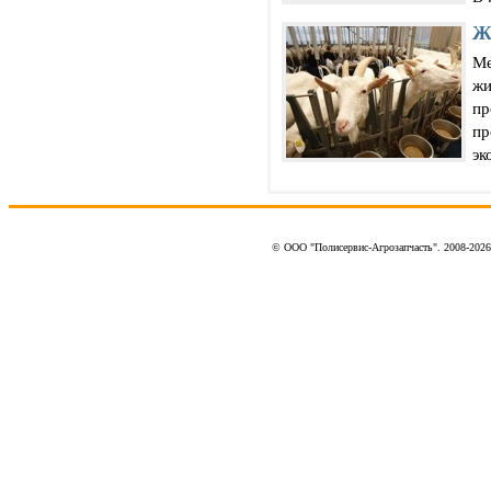
Ж
Ме
жи
пр
пр
эк
© ООО "Полисервис-Агрозапчасть". 2008-202