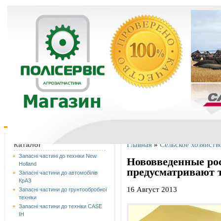
Главная
»
Сельское хозяйств
Каталог
Запасні частині до техніки New
Нововведенные ро
Holland
предусматривают 
Запасні частини до автомобілів
КрАЗ
16 Август 2013
Запасні частини до грунтообробної
техніки
Запасні частини до техніки CASE
IH