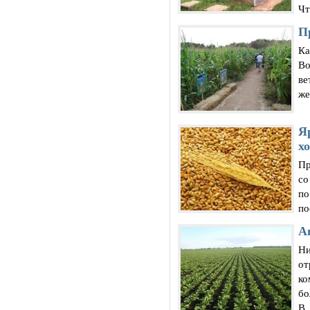
Чт
П
Ка
Во
ве
же
Я
х
Пр
со
по
по
А
Ни
от
ко
бо
В .