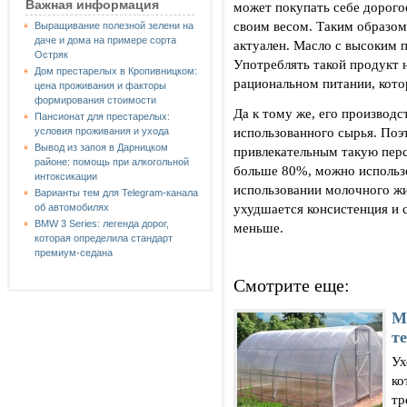
Важная информация
может покупать себе дорогое
своим весом. Таким образом
Выращивание полезной зелени на
даче и дома на примере сорта
актуален. Масло с высоким 
Остряк
Употреблять такой продукт н
Дом престарелых в Кропивницком:
рациональном питании, кото
цена проживания и факторы
формирования стоимости
Да к тому же, его производс
Пансионат для престарелых:
использованного сырья. Поэ
условия проживания и ухода
Вывод из запоя в Дарницком
привлекательным такую перс
районе: помощь при алкогольной
больше 80%, можно использо
интоксикации
использовании молочного жи
Варианты тем для Telegram-канала
ухудшается консистенция и 
об автомобилях
BMW 3 Series: легенда дорог,
меньше.
которая определила стандарт
премиум-седана
Смотрите еще:
М
т
Ух
ко
тр