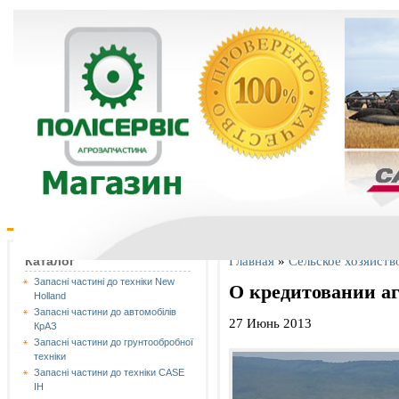
Главная
»
Сельское хозяйств
Каталог
Запасні частині до техніки New
О кредитовании а
Holland
Запасні частини до автомобілів
27 Июнь 2013
КрАЗ
Запасні частини до грунтообробної
техніки
Запасні частини до техніки CASE
IH