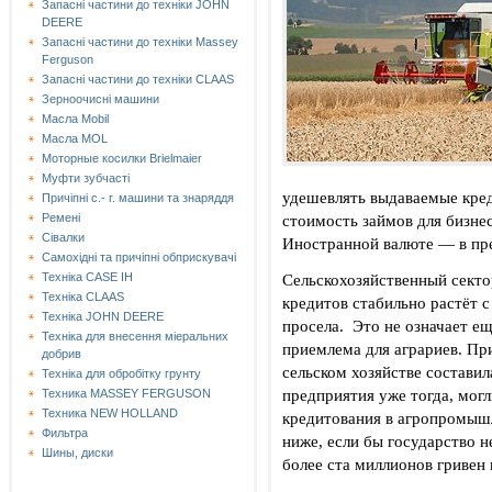
Запасні частини до техніки JOHN
DEERE
Запасні частини до техніки Massey
Ferguson
Запасні частини до техніки СLAAS
Зерноочисні машини
Масла Mobil
Масла MOL
Моторные косилки Brielmaier
Муфти зубчасті
удешевлять выдаваемые кре
Причіпні с.- г. машини та знаряддя
стоимость займов для бизнес
Ремені
Сівалки
Иностранной валюте — в пре
Самохідні та причіпні обприскувачі
Сельскохозяйственный секто
Техніка CASE IH
Техніка CLAAS
кредитов стабильно растёт с
Техніка JOHN DEERE
просела. Это не означает е
Техніка для внесення міеральних
приемлема для аграриев. При
добрив
сельском хозяйстве состави
Техніка для обробітку грунту
предприятия уже тогда, могл
Техника MASSEY FERGUSON
Техника NEW HOLLAND
кредитования в агропромыш
Фильтра
ниже, если бы государство н
Шины, диски
более ста миллионов гривен 