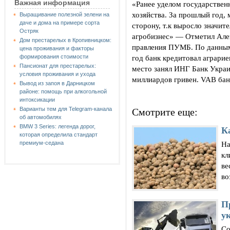
Важная информация
«Ранее уделом государствен
хозяйства. За прошлый год,
Выращивание полезной зелени на
даче и дома на примере сорта
сторону, т.к выросло значит
Остряк
агробизнес» — Отметил Алек
Дом престарелых в Кропивницком:
правления ПУМБ. По данным 
цена проживания и факторы
год банк кредитовал аграрие
формирования стоимости
Пансионат для престарелых:
место занял ИНГ Банк Украи
условия проживания и ухода
миллиардов гривен. VAB бан
Вывод из запоя в Дарницком
районе: помощь при алкогольной
интоксикации
Варианты тем для Telegram-канала
Смотрите еще:
об автомобилях
BMW 3 Series: легенда дорог,
К
которая определила стандарт
На
премиум-седана
кл
ве
во
П
у
Со