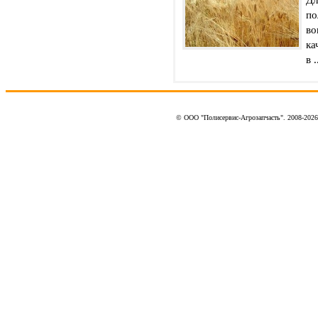
по
во
ка
в .
© ООО "Полисервис-Агрозапчасть". 2008-202