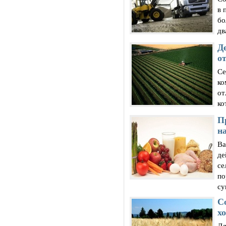
в 
бо
дв
Д
о
Се
ко
от
ко
П
н
Ва
де
се
по
су
С
х
Дл