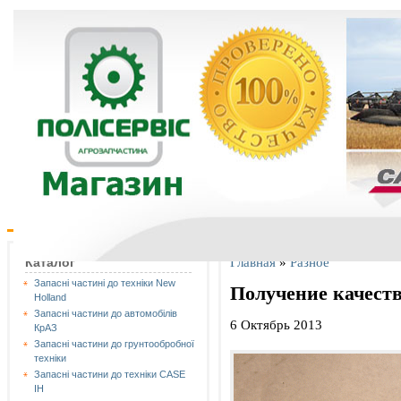
Главная
»
Разное
Каталог
Запасні частині до техніки New
Получение качест
Holland
Запасні частини до автомобілів
6 Октябрь 2013
КрАЗ
Запасні частини до грунтообробної
техніки
Запасні частини до техніки CASE
IH