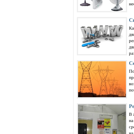
не
С
Ка
дв
ре
дв
ра
С
По
пр
во
по
Р
В 
на
ср
на