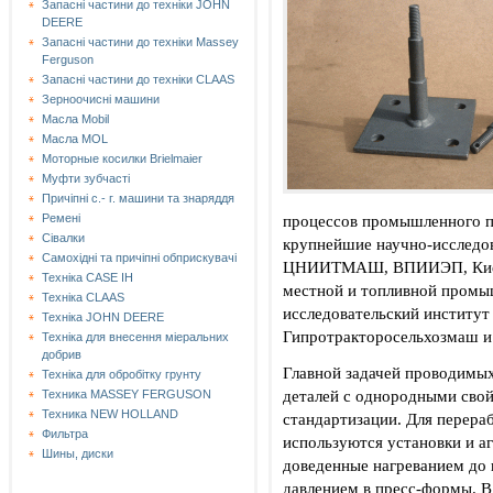
Запасні частини до техніки JOHN
DEERE
Запасні частини до техніки Massey
Ferguson
Запасні частини до техніки СLAAS
Зерноочисні машини
Масла Mobil
Масла MOL
Моторные косилки Brielmaier
Муфти зубчасті
Причіпні с.- г. машини та знаряддя
процессов промышленного пр
Ремені
Сівалки
крупнейшие научно-исследо
Самохідні та причіпні обприскувачі
ЦНИИТМАШ, ВПИИЭП, Киевск
Техніка CASE IH
местной и топливной промы
Техніка CLAAS
исследовательский институт
Техніка JOHN DEERE
Гипротракторосельхозмаш и
Техніка для внесення міеральних
добрив
Главной задачей проводимых
Техніка для обробітку грунту
деталей с однородными сво
Техника MASSEY FERGUSON
Техника NEW HOLLAND
стандартизации. Для перера
Фильтра
используются установки и а
Шины, диски
доведенные нагреванием до 
давлением в пресс-формы. В