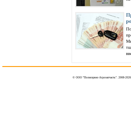
П
р
По
пр
Ми
тщ
вв
© ООО "Полисервис-Агрозапчасть". 2008-202