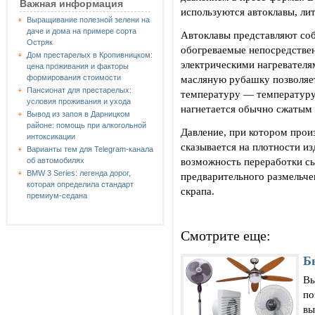
Важная информация
используются автоклавы, ли
Выращивание полезной зелени на
даче и дома на примере сорта
Автоклавы представляют соб
Остряк
обогреваемые непосредстве
Дом престарелых в Кропивницком:
электрическими нагревателя
цена проживания и факторы
масляную рубашку позволяе
формирования стоимости
Пансионат для престарелых:
температуру — температуру 
условия проживания и ухода
нагнетается обычно сжатым 
Вывод из запоя в Дарницком
районе: помощь при алкогольной
Давление, при котором прои
интоксикации
сказывается на плотности и
Варианты тем для Telegram-канала
возможность переработки сы
об автомобилях
BMW 3 Series: легенда дорог,
предварительного размельче
которая определила стандарт
скрапа.
премиум-седана
Смотрите еще:
Б
Вы
по
вы