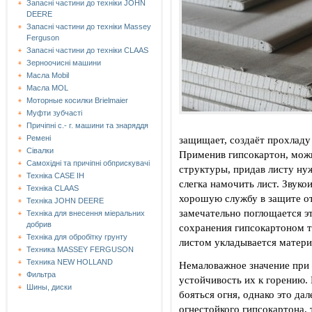
Запасні частини до техніки JOHN
DEERE
Запасні частини до техніки Massey
Ferguson
Запасні частини до техніки СLAAS
Зерноочисні машини
Масла Mobil
Масла MOL
Моторные косилки Brielmaier
Муфти зубчасті
Причіпні с.- г. машини та знаряддя
защищает, создаёт прохладу
Ремені
Сівалки
Применив гипсокартон, мож
Самохідні та причіпні обприскувачі
структуры, придав листу ну
Техніка CASE IH
слегка намочить лист. Звуко
Техніка CLAAS
хорошую службу в защите от
Техніка JOHN DEERE
замечательно поглощается э
Техніка для внесення міеральних
добрив
сохранения гипсокартоном т
Техніка для обробітку грунту
листом укладывается матер
Техника MASSEY FERGUSON
Техника NEW HOLLAND
Немаловажное значение при
Фильтра
устойчивость их к горению. 
Шины, диски
бояться огня, однако это да
огнестойкого гипсокартона,