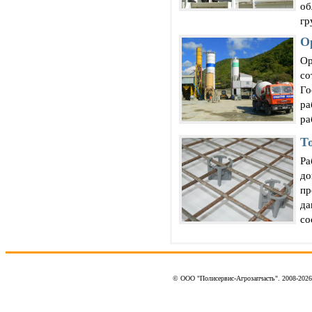
об
гр
О
Ор
со
Го
ра
ра
Т
Ра
до
пр
да
со
© ООО "Полисервис-Агрозапчасть". 2008-202