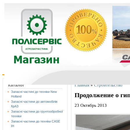
Главная
»
Строительство
Каталог
Запасні частині до техніки New
Продолжение о ги
Holland
Запасні частини до автомобілів
23 Октябрь 2013
КрАЗ
Запасні частини до грунтообробної
техніки
Запасні частини до техніки CASE
IH