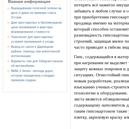
Важная информация
потерять всё нажитое имуще
Выращивание полезной зелени на
забывать в любом случае и 
даче и дома на примере сорта
при приобретении гипсокарт
Остряк
продавца именно на материа
Дом престарелых в Кропивницком:
цена проживания и факторы
который способен остановит
формирования стоимости
разновидность гипсокартона
Пансионат для престарелых:
строений, защищая жилое п
условия проживания и ухода
часто приводит к гибели люд
Вывод из запоя в Дарницком
районе: помощь при алкогольной
Гипс, содержащийся в матери
интоксикации
Варианты тем для Telegram-канала
при нагревании не выделяет
об автомобилях
защиту кожных покровов и д
BMW 3 Series: легенда дорог,
ситуациях. Огнестойкий гип
которая определила стандарт
новым разработкам, реализа
премиум-седана
изысканию ученых-строител
технологии и оборудование
листа является облицовочный
содержащему наполнитель дл
таким гипсокартоном также 
плитку, акриловую краску ил