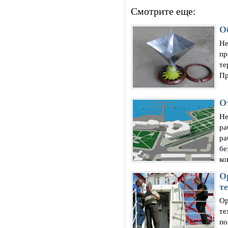
Смотрите еще:
О
Не
пр
те
Пр
О
Не
ра
ра
бе
ко
О
т
Ор
те
по