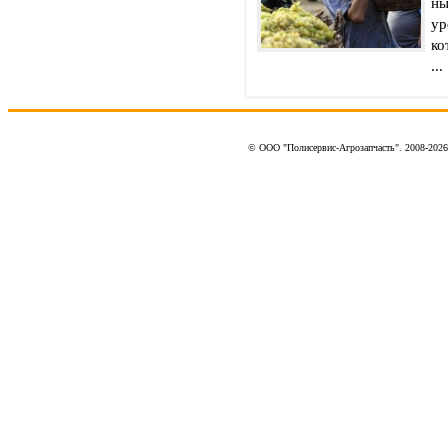
ны
ур
ко
...
© ООО "Полисервис-Агрозапчасть". 2008-202