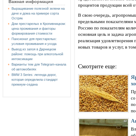
Важная информация
процентов продукции всей о
Выращивание полезной зелени на
даче и дома на примере сорта
В свою очередь, агропромы
Остряк
предельными показателями м
Дом престарелых в Кропивницком:
Россию по показателям коли
цена проживания и факторы
основная цель и задача агр
формирования стоимости
Пансионат для престарелых:
реализация удовлетворения 
условия проживания и ухода
новых товаров и услуг, в то
Вывод из запоя в Дарницком
районе: помощь при алкогольной
интоксикации
Варианты тем для Telegram-канала
Смотрите еще:
об автомобилях
BMW 3 Series: легенда дорог,
Я
которая определила стандарт
х
премиум-седана
Пр
со
по
по
А
Вл
об