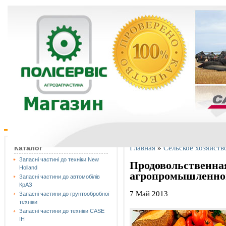
Главная
»
Сельское хозяйств
Каталог
Запасні частині до техніки New
Продовольственная
Holland
агропромышленно
Запасні частини до автомобілів
КрАЗ
7 Май 2013
Запасні частини до грунтообробної
техніки
Запасні частини до техніки CASE
IH