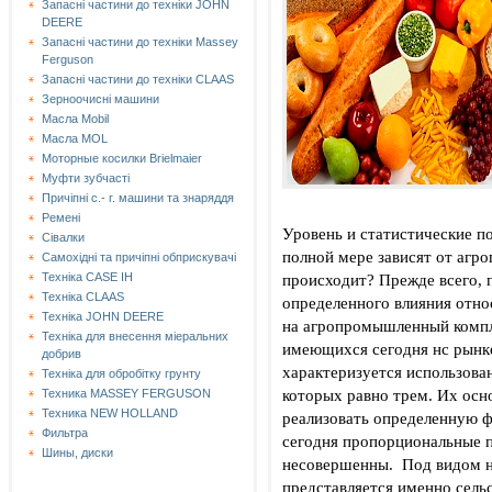
Запасні частини до техніки JOHN
DEERE
Запасні частини до техніки Massey
Ferguson
Запасні частини до техніки СLAAS
Зерноочисні машини
Масла Mobil
Масла MOL
Моторные косилки Brielmaier
Муфти зубчасті
Причіпні с.- г. машини та знаряддя
Ремені
Уровень и статистические по
Сівалки
полной мере зависят от агр
Самохідні та причіпні обприскувачі
происходит? Прежде всего, 
Техніка CASE IH
Техніка CLAAS
определенного влияния отно
Техніка JOHN DEERE
на агропромышленный компле
Техніка для внесення міеральних
имеющихся сегодня нс рынк
добрив
характеризуется использова
Техніка для обробітку грунту
которых равно трем. Их осно
Техника MASSEY FERGUSON
Техника NEW HOLLAND
реализовать определенную 
Фильтра
сегодня пропорциональные п
Шины, диски
несовершенны. Под видом н
представляется именно сельс