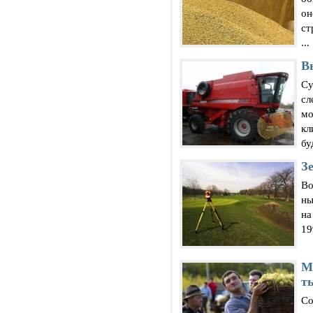
он
ст
...
В
Су
сл
мо
кл
бу
З
Во
ны
на
19
М
т
Со