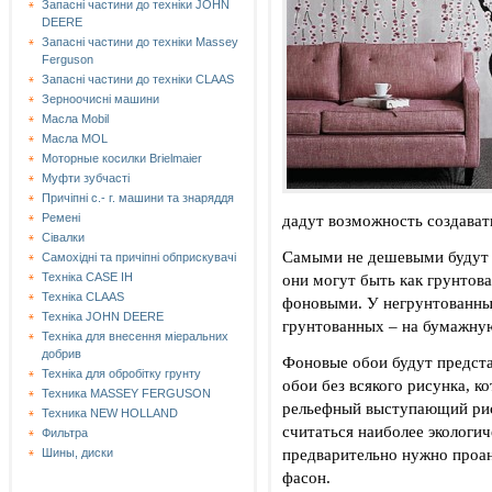
Запасні частини до техніки JOHN
DEERE
Запасні частини до техніки Massey
Ferguson
Запасні частини до техніки СLAAS
Зерноочисні машини
Масла Mobil
Масла MOL
Моторные косилки Brielmaier
Муфти зубчасті
Причіпні с.- г. машини та знаряддя
дадут возможность создават
Ремені
Сівалки
Самыми не дешевыми будут 
Самохідні та причіпні обприскувачі
они могут быть как грунтов
Техніка CASE IH
Техніка CLAAS
фоновыми. У негрунтованных
Техніка JOHN DEERE
грунтованных – на бумажную
Техніка для внесення міеральних
добрив
Фоновые обои будут предста
Техніка для обробітку грунту
обои без всякого рисунка, к
Техника MASSEY FERGUSON
рельефный выступающий рис
Техника NEW HOLLAND
считаться наиболее экологи
Фильтра
предварительно нужно проа
Шины, диски
фасон.