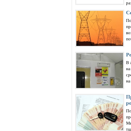
ра
С
По
пр
во
по
Р
В 
на
ср
на
П
р
По
пр
Ми
тщ