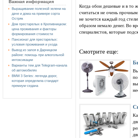
Важная информация
Когда обои дешевые и в то ж
Выращивание полезной зелени на
считаться не очень прочным
даче и дома на примере сорта
не хочется каждый год стели
Остряк
Дом престарелых в Кропивницком:
образом немало денег. Во в
цена проживания и факторы
специалистов, которые подск
формирования стоимости
Пансионат для престарелых:
условия проживания и ухода
Смотрите еще:
Вывод из запоя в Дарницком
районе: помощь при алкогольной
интоксикации
Б
Варианты тем для Telegram-канала
Вы
об автомобилях
BMW 3 Series: легенда дорог,
по
которая определила стандарт
вы
премиум-седана
не
С
Ка
дв
ре
дв