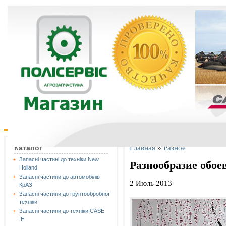
Главная
»
Разное
Каталог
Запасні частині до техніки New
Разнообразие обоев
Holland
Запасні частини до автомобілів
2 Июль 2013
КрАЗ
Запасні частини до грунтообробної
техніки
Запасні частини до техніки CASE
IH