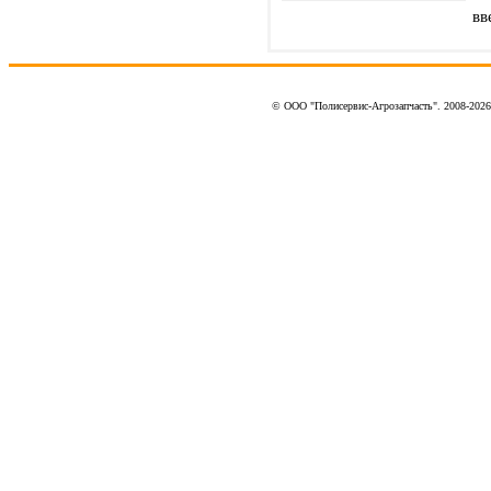
вв
© ООО "Полисервис-Агрозапчасть". 2008-202