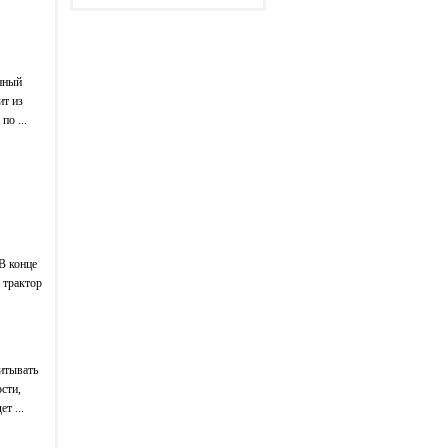
енный
ит из
по ...
В конце
 трактор
итывать
сти,
т ...