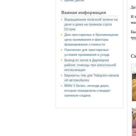
Шины, диски
Дал
Важная информация
И з
Выращивание полезной зелени на
маш
даче и дома на примере сорта
Остряк
Был
Дом престарелых в Кропивницком:
тру
цена проживания и факторы
формирования стоимости
Пансионат для престарелых:
условия проживания и ухода
См
Вывод из запоя в Дарницком
районе: помощь при алкогольной
интоксикации
Варианты тем для Telegram-канала
об автомобилях
BMW 3 Series: легенда дорог,
которая определила стандарт
премиум-седана