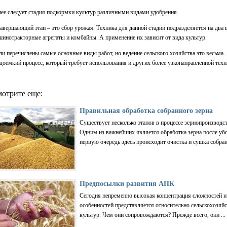
ее следует стадия подкормки культур различными видами удобрения.
авершающий этап – это сбор урожая. Техника для данной стадии подразделяется на два 
инотракторные агрегаты и комбайны. А применение их зависит от вида культур.
и перечислены самые основные виды работ, но ведение сельского хозяйства это весьма
доемкий процесс, который требует использования и других более узконаправленной техн
отрите еще:
Правильная обработка собранного зерна
Существует несколько этапов в процессе зернопроизводст
Одним из важнейших является обработка зерна после уб
первую очередь здесь происходит очистка и сушка собранн
Предпосылки развития АПК
Сегодня непременно высокая концентрация сложностей и
особенностей представляется относительно сельскохозяй
культур. Чем они сопровождаются? Прежде всего, они ...