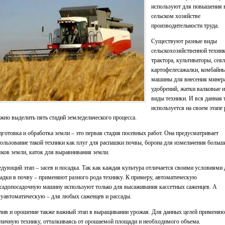
используют для повышения 
сельском хозяйстве
производительности труда.
Существуют разные виды
сельскохозяйственной техник
трактора, культиваторы, сеял
картофелесажалки, комбайны
машины для внесения минер
удобрений, жатки валковые и
виды техники. И вся данная 
используется на своем этапе 
но выделить пять стадий земледельческого процесса.
готовка и обработка земли – это первая стадия посевных работ. Она предусматривает
ользование такой техники как плуг для распашки почвы, борона для измельчения больш
ков земли, каток для выравнивания земли.
дующий этап – засев и посадка. Так как каждая культура отличается своими условиями 
адки в почву – применяют разного рода технику. К примеру, автоматическую
садопосадочную машину используют только для высаживания кассетных саженцев. А
уавтоматическую – для любых саженцев и рассады.
ив и орошение также важный этап в выращивании урожая. Для данных целей применяю
личную технику, отталкиваясь от орошаемой площади и необходимого объема.