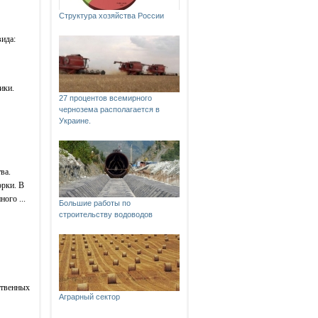
Структура хозяйства России
вида:
ики.
27 процентов всемирного
чернозема располагается в
Украине.
ва.
орки. В
ого ...
Большие работы по
строительству водоводов
ственных
Аграрный сектор