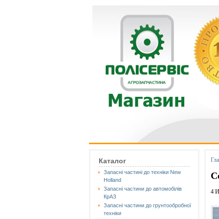
Гл
Каталог
Запасні частині до техніки New
С
Holland
Запасні частини до автомобілів
4 
КрАЗ
Запасні частини до грунтообробної
техніки