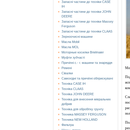
Запасні частини до техніки CASE
IH
Запасні частини до техніки JOHN
DEERE
Запасні частини до техніки Massey
Ferguson
Запасні частини до техніки СLAAS
Зерноочисні машини
Масла Mobil
Масла MOL
Моторные косилки Brielmaier
Муфти зубчасті
Причіпні с.- г. машини та знаряддя
Мож
Ремені
Сівалки
Под
Самохідні та причіпні обприскувачі
исп
Техніка CASE IH
ком
Техніка CLAAS
Техніка JOHN DEERE
Сле
Техніка для внесення міеральних
пос
добрив
рас
Техніка для обробітку грунту
пол
Техника MASSEY FERGUSON
Техника NEW HOLLAND
Пол
Фильтра
раз