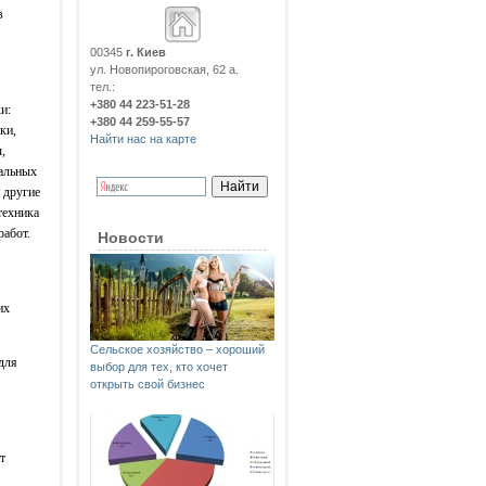
в
00345
г. Киев
ул. Новопироговская, 62 а.
тел.:
+380 44 223-51-28
и:
+380 44 259-55-57
ки,
Найти нас на карте
,
альных
 другие
техника
работ.
Новости
их
Сельское хозяйство – хороший
для
выбор для тех, кто хочет
открыть свой бизнес
т