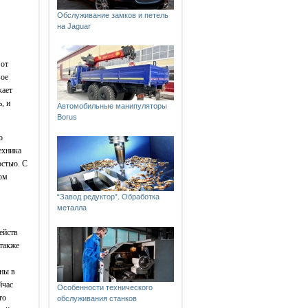
Обслуживание замков и петель
на Jaguar
 от
вое
кает
, и
Автомобильные манипуляторы
Borus
о
ехника
остью. С
ом
“Завод редуктор”. Обработка
металла
ейств
 также
ены в
йчас
Особенности технического
то
обслуживания станков