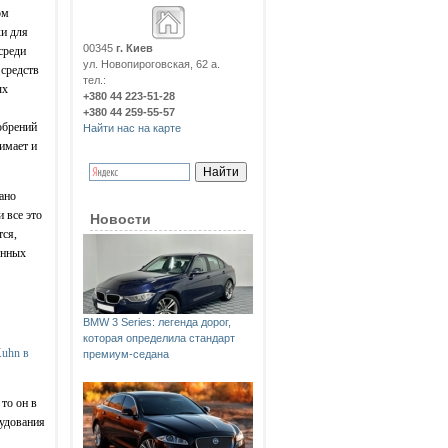
ом
ки для
00345
г. Киев
среди
ул. Новопироговская, 62 а.
 средств
тел.:
ых
+380 44 223-51-28
+380 44 259-55-57
обрений
Найти нас на карте
нимает и
ано
и все это
Новости
тся,
енных
BMW 3 Series: легенда дорог,
которая определила стандарт
Kuhn в
премиум-седана
то он в
рудования