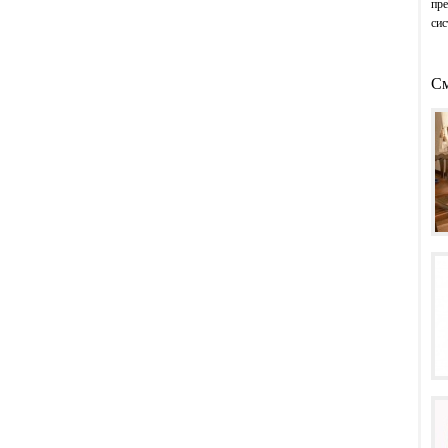
пре
сис
См