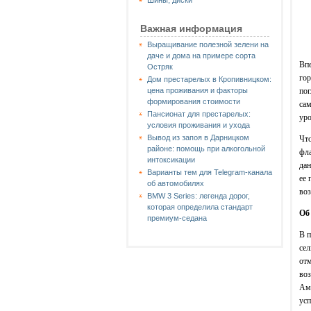
Шины, диски
Важная информация
Выращивание полезной зелени на
даче и дома на примере сорта
Впе
Остряк
гор
Дом престарелых в Кропивницком:
пог
цена проживания и факторы
формирования стоимости
сам
Пансионат для престарелых:
ур
условия проживания и ухода
Вывод из запоя в Дарницком
Что
районе: помощь при алкогольной
фла
интоксикации
дан
Варианты тем для Telegram-канала
ее 
об автомобилях
воз
BMW 3 Series: легенда дорог,
которая определила стандарт
Об
премиум-седана
В п
сел
отм
воз
Аме
усп