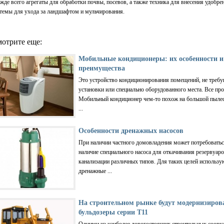
жде всего агрегаты для обработки почвы, посевов, а также техника для внесения удобрен
темы для ухода за ландшафтом и мульчирования.
отрите еще:
Мобильные кондиционеры: их особенности и
преимущества
Это устройство кондиционирования помещений, не треб
установки или специально оборудованного места. Все про
Мобильный кондиционер чем-то похож на большой пылес
...
Особенности дренажных насосов
При наличии частного домовладения может потребовать
наличие специального насоса для откачивания резервуар
канализации различных типов. Для таких целей использу
дренажные ...
На строительном рынке будут модернизиро
бульдозеры серии Т11
Одними из наиболее дорогостоящих строительных соору