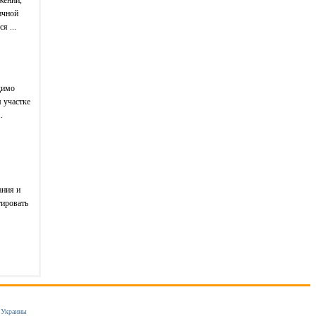
ичной
я ...
димо
 участке
.
ания и
тировать
 Украины