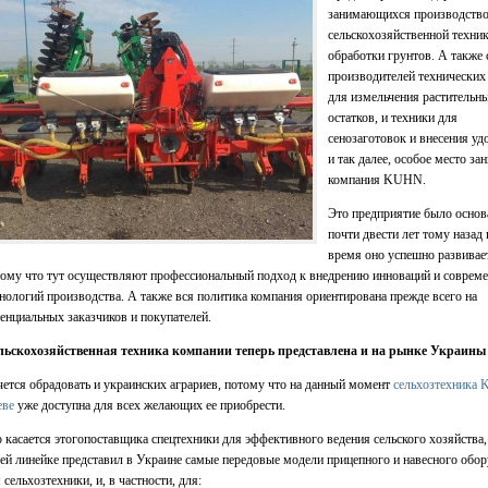
занимающихся производств
сельскохозяйственной техни
обработки грунтов. А также 
производителей технических
для измельчения растительн
остатков, и техники для
сенозаготовок и внесения уд
и так далее, особое место за
компания KUHN.
Это предприятие было основ
почти двести лет тому назад 
время оно успешно развивае
ому что тут осуществляют профессиональный подход к внедрению инноваций и соврем
нологий производства. А также вся политика компания ориентирована прежде всего на
енциальных заказчиков и покупателей.
льскохозяйственная техника компании теперь представлена и на рынке Украины
ется обрадовать и украинских аграриев, потому что на данный момент
сельхозтехника 
еве
уже доступна для всех желающих ее приобрести.
 касается этогопоставщика спецтехники для эффективного ведения сельского хозяйства, 
ей линейке представил в Украине самые передовые модели прицепного и навесного обо
 сельхозтехники, и, в частности, для: