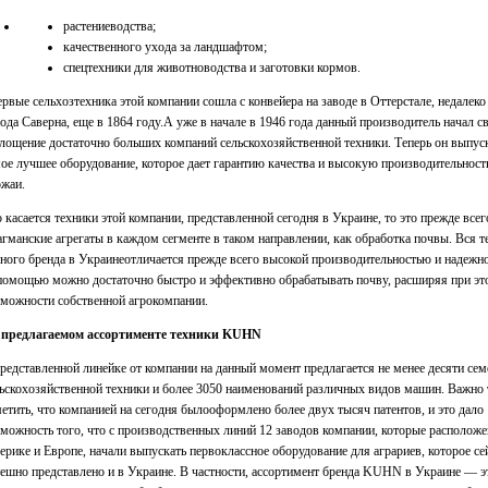
растениеводства;
качественного ухода за ландшафтом;
спецтехники для животноводства и заготовки кормов.
рвые сельхозтехника этой компании сошла с конвейера на заводе в Оттерстале, недалеко
ода Саверна, еще в 1864 году.А уже в начале в 1946 года данный производитель начал с
лощение достаточно больших компаний сельскохозяйственной техники. Теперь он выпус
ое лучшее оборудование, которое дает гарантию качества и высокую производительность
ожаи.
 касается техники этой компании, представленной сегодня в Украине, то это прежде всег
гманские агрегаты в каждом сегменте в таком направлении, как обработка почвы. Вся т
ного бренда в Украинеотличается прежде всего высокой производительностью и надежн
помощью можно достаточно быстро и эффективно обрабатывать почву, расширяя при эт
можности собственной агрокомпании.
 предлагаемом ассортименте техники KUHN
редставленной линейке от компании на данный момент предлагается не менее десяти сем
ьскохозяйственной техники и более 3050 наименований различных видов машин. Важно
етить, что компанией на сегодня былооформлено более двух тысяч патентов, и это дало
можность того, что с производственных линий 12 заводов компании, которые располож
рике и Европе, начали выпускать первоклассное оборудование для аграриев, которое се
ешно представлено и в Украине. В частности, ассортимент бренда KUHN в Украине — э