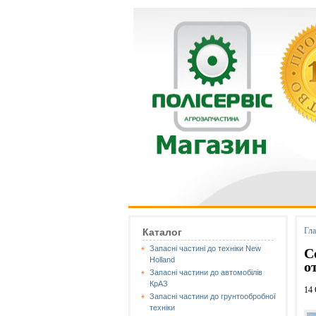
Гл
Каталог
Запасні частині до техніки New
С
Holland
о
Запасні частини до автомобілів
КрАЗ
14 
Запасні частини до грунтообробної
техніки