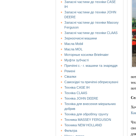
Запасні частини до техніки CASE
IH
Запасні частини до техніки JOHN
DEERE
Запасні частини до техніки Massey
Ferguson
Запасні частини до техніки СLAAS
Зерноочисні машини
Масла Mobil
Масла MOL
Моторные косилки Brielmaier
Муфти зубчасті
Причіпні с.- г. машини та знаряддя
Ремені
пот
Сівалки
Самохідні та причіпні обприскувачі
тех
Техніка CASE IH
пот
Техніка CLAAS
Се
Техніка JOHN DEERE
Техніка для внесення міеральних
Хоч
добрив
Ки
Техніка для обробітку грунту
Техника MASSEY FERGUSON
Что
Техника NEW HOLLAND
сво
Фильтра
для