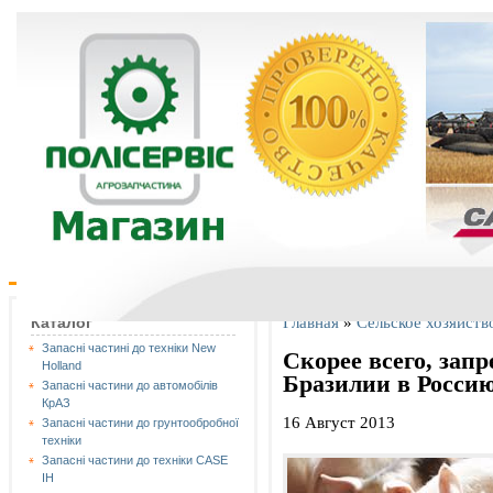
Главная
»
Сельское хозяйств
Каталог
Запасні частині до техніки New
Скорее всего, запр
Holland
Бразилии в Росси
Запасні частини до автомобілів
КрАЗ
16 Август 2013
Запасні частини до грунтообробної
техніки
Запасні частини до техніки CASE
IH