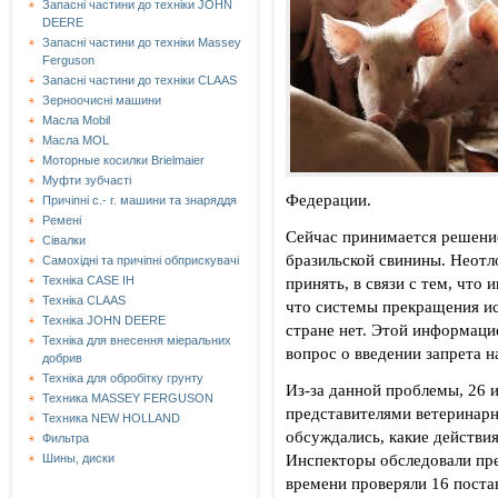
Запасні частини до техніки JOHN
DEERE
Запасні частини до техніки Massey
Ferguson
Запасні частини до техніки СLAAS
Зерноочисні машини
Масла Mobil
Масла MOL
Моторные косилки Brielmaier
Муфти зубчасті
Федерации.
Причіпні с.- г. машини та знаряддя
Ремені
Сейчас принимается решени
Сівалки
бразильской свинины. Неот
Самохідні та причіпні обприскувачі
принять, в связи с тем, что
Техніка CASE IH
Техніка CLAAS
что системы прекращения ис
Техніка JOHN DEERE
стране нет. Этой информацие
Техніка для внесення міеральних
вопрос о введении запрета на
добрив
Техніка для обробітку грунту
Из-за данной проблемы, 26 
Техника MASSEY FERGUSON
представителями ветеринарн
Техника NEW HOLLAND
обсуждались, какие действи
Фильтра
Инспекторы обследовали пре
Шины, диски
времени проверяли 16 поста