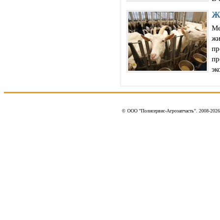
Ж
Ме
жи
пр
пр
эк
© ООО "Полисервис-Агрозапчасть". 2008-202