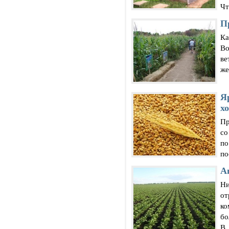
Чт
П
Ка
Во
ве
же
Я
х
Пр
со
по
по
А
Ни
от
ко
бо
В .