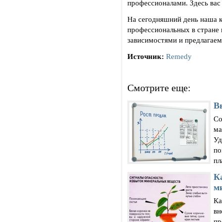
профессионалами. Здесь вас
На сегодняшний день наша к
профессиональных в стране 
зависимостями и предлагаем
Источник:
Remedy
Смотрите еще:
В
Со
ма
Уд
по
пл
К
м
Ка
вн
пр