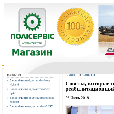
Главная
»
Советы
Каталог
Запасні частині до техніки New
Советы, которые 
Holland
реабилитационный
Запасні частини до автомобілів
КрАЗ
26 Июнь 2019
Запасні частини до грунтообробної
техніки
Запасні частини до техніки CASE
IH