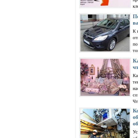
кл
П
в
К 
от
по
то
К
ч
Ка
те
на
со
Чт
К
о
о
Ус