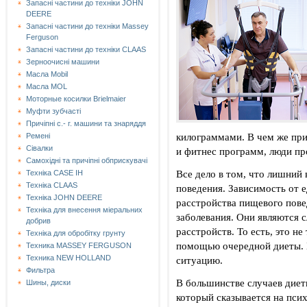
Запасні частини до техніки JOHN
DEERE
Запасні частини до техніки Massey
Ferguson
Запасні частини до техніки СLAAS
Зерноочисні машини
Масла Mobil
Масла MOL
Моторные косилки Brielmaier
Муфти зубчасті
Причіпні с.- г. машини та знаряддя
килограммами. В чем же при
Ремені
Сівалки
и фитнес программ, люди пр
Самохідні та причіпні обприскувачі
Все дело в том, что лишний
Техніка CASE IH
Техніка CLAAS
поведения. Зависимость от 
Техніка JOHN DEERE
расстройства пищевого пове
Техніка для внесення міеральних
заболевания. Они являются 
добрив
расстройств. То есть, это н
Техніка для обробітку грунту
помощью очередной диеты. 
Техника MASSEY FERGUSON
Техника NEW HOLLAND
ситуацию.
Фильтра
В большинстве случаев диет
Шины, диски
который сказывается на пси