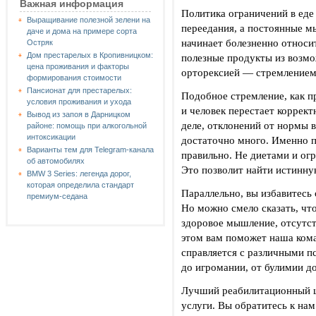
Важная информация
Политика ограничений в еде
Выращивание полезной зелени на
переедания, а постоянные м
даче и дома на примере сорта
начинает болезненно относи
Остряк
Дом престарелых в Кропивницком:
полезные продукты из возмо
цена проживания и факторы
орторексией — стремлением
формирования стоимости
Пансионат для престарелых:
Подобное стремление, как п
условия проживания и ухода
и человек перестает коррект
Вывод из запоя в Дарницком
деле, отклонений от нормы 
районе: помощь при алкогольной
интоксикации
достаточно много. Именно п
Варианты тем для Telegram-канала
правильно. Не диетами и ог
об автомобилях
Это позволит найти истинну
BMW 3 Series: легенда дорог,
которая определила стандарт
Параллельно, вы избавитесь 
премиум-седана
Но можно смело сказать, чт
здоровое мышление, отсутст
этом вам поможет наша кома
справляется с различными 
до игромании, от булимии д
Лучший реабилитационный це
услуги. Вы обратитесь к нам 