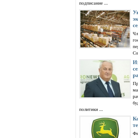
подписание ...
У
э
с
Чл
го
пе
Со
И
с
р
Пр
ма
ра
бу
политики ...
К
т
Фи