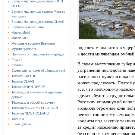
Запасні частини до техніки JOHN
DEERE
Запасні частини до техніки Massey
Ferguson
Запасні частини до техніки СLAAS
Зерноочисні машини
Масла Mobil
Масла MOL
Моторные косилки Brielmaier
подсчетам аналитиков ущерб
Муфти зубчасті
к десяти миллиардам рублей
Причіпні с.- г. машини та знаряддя
Ремені
В своем выступлении губерн
Сівалки
устранении последствий наво
Самохідні та причіпні обприскувачі
населенных пунктов пока не 
Техніка CASE IH
Техніка CLAAS
может предсказать. Поэтому 
Техніка JOHN DEERE
все, что необходимо населен
Техніка для внесення міеральних
сделать будет затруднитель
добрив
Рогозину упомянул об испол
Техніка для обробітку грунту
возникло огромное количеств
Техника MASSEY FERGUSON
Техника NEW HOLLAND
неизвестно никому чем корм
Фильтра
кредиты под закупку техники
Шины, диски
за кредит населению придетс
без средств к существовани