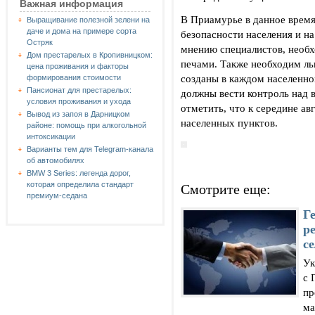
Важная информация
В Приамурье в данное время
Выращивание полезной зелени на
даче и дома на примере сорта
безопасности населения и н
Остряк
мнению специалистов, необх
Дом престарелых в Кропивницком:
печами. Также необходим льг
цена проживания и факторы
созданы в каждом населенно
формирования стоимости
Пансионат для престарелых:
должны вести контроль над
условия проживания и ухода
отметить, что к середине ав
Вывод из запоя в Дарницком
населенных пунктов.
районе: помощь при алкогольной
интоксикации
Варианты тем для Telegram-канала
об автомобилях
BMW 3 Series: легенда дорог,
которая определила стандарт
Смотрите еще:
премиум-седана
Г
р
с
Ук
с 
пр
ма