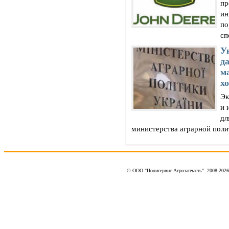
пр
ин
по
сп
У
д
м
х
Эк
и 
дл
министерства аграрной полит
© ООО "Полисервис-Агрозапчасть". 2008-202