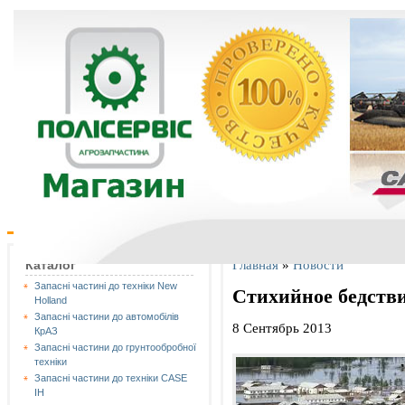
Главная
»
Новости
Каталог
Запасні частині до техніки New
Стихийное бедств
Holland
Запасні частини до автомобілів
8 Сентябрь 2013
КрАЗ
Запасні частини до грунтообробної
техніки
Запасні частини до техніки CASE
IH