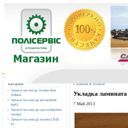
Главная
»
Разное
Каталог
Запасні частині до техніки New
Укладка ламината 
Holland
Запасні частини до автомобілів
7 Май 2013
КрАЗ
Запасні частини до грунтообробної
техніки
Запасні частини до техніки CASE
IH