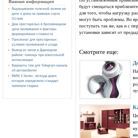
Важная информация
будут смещаться приблизите
Выращивание полезной зелени на
для того, чтобы нагрузку р
даче и дома на примере сорта
могут быть проблемы. Во вр
Остряк
Дом престарелых в Кропивницком:
поступать так же, как и с 
цена проживания и факторы
установки зависит от преды
формирования стоимости
Пансионат для престарелых:
условия проживания и ухода
Вывод из запоя в Дарницком
Смотрите еще:
районе: помощь при алкогольной
интоксикации
Д
Варианты тем для Telegram-канала
На
об автомобилях
BMW 3 Series: легенда дорог,
во
которая определила стандарт
ро
премиум-седана
лу
К
Це
ко
ну
ме