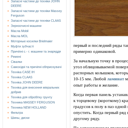
Запасні частини до техніки JOHN
DEERE
Запасні частини до техніки Massey
Ferguson
Запасні частини до техніки СLAAS
Зерноочисні машини
Масла Mobil
Масла MOL
Моторные косилки Brielmaier
первый и последний ряды та
Муфти зубчасті
примерно одинаковой.
Причіпні с.- г. машини та знаряддя
Ремені
За начальную точку в процес
Сівалки
угол облицовываемой поверх
Самохідні та причіпні обприскувачі
распорных колышков, которы
Техніка CASE IH
Техніка CLAAS
10-15 мм. Любой
ламинат
м
Техніка JOHN DEERE
опыт работы и желание.
Техніка для внесення міеральних
добрив
Когда первая панель устанав
Техніка для обробітку грунту
к торцевому (короткому) кр
Техника MASSEY FERGUSON
градусов к полу в паз одной
Техника NEW HOLLAND
опустить. Когда первый ряд
Фильтра
другому ряду.
Шины, диски
По установленным правилам