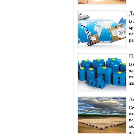
Д
В 
кр
на
ра
П
В 
ча
ко
жи
А
Се
ко
по
се
ди