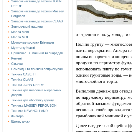
Запасні частини до техніки JOHN
DEERE
Запасні частини до техніки Massey
Ferguson
Запасні частини до техніки СLAAS
Зерноочисні машини
Масла Mobil
от трещин в полу, холода и 
Масла MOL
Моторные косилки Brielmaier
Пол по грунту — многослоен
Муфти зубчасті
плита перекрытия. Анкера пл
Причіпні с.- г. машини та знаряддя
почвы испаряется и конденс
Ремені
продухи по периметру фунда
Сівалки
использовать плиту по грунт
Самохідні та причіпні обприскувачі
близки грунтовые воды, — н
Техніка CASE IH
Техніка CLAAS
многослойного торта.
Техніка JOHN DEERE
Выполнив дренаж для отвода
Техніка для внесення міеральних
добрив
по наружному периметру, мо
Техніка для обробітку грунту
обратной засыпке фундамент
Техника MASSEY FERGUSON
несколько слоёв проводится
Техника NEW HOLLAND
трамбовочной машиной с уси
Фильтра
Шины, диски
Далее следует слой щебня (
улучшения уплотнения кажд