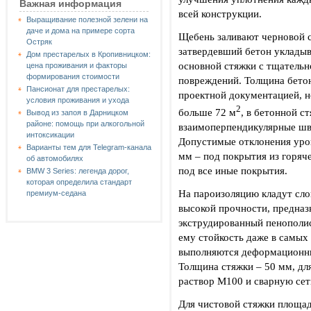
Важная информация
всей конструкции.
Выращивание полезной зелени на
даче и дома на примере сорта
Щебень заливают черновой с
Остряк
затвердевший бетон уклады
Дом престарелых в Кропивницком:
основной стяжки с тщательн
цена проживания и факторы
формирования стоимости
повреждений. Толщина бетон
Пансионат для престарелых:
проектной документацией, н
условия проживания и ухода
2
больше 72 м
, в бетонной 
Вывод из запоя в Дарницком
районе: помощь при алкогольной
взаимоперпендикулярные шв
интоксикации
Допустимые отклонения уро
Варианты тем для Telegram-канала
мм – под покрытия из горяч
об автомобилях
под все иные покрытия.
BMW 3 Series: легенда дорог,
которая определила стандарт
На пароизоляцию кладут сло
премиум-седана
высокой прочности, предназн
экструдированный пенополис
ему стойкость даже в самых
выполняются деформационны
Толщина стяжки – 50 мм, д
раствор М100 и сварную сет
Для чистовой стяжки площад