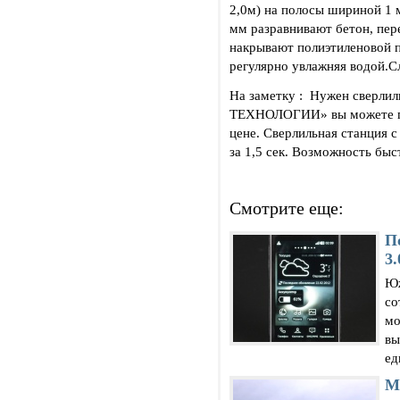
2,0м) на полосы шириной 1 
мм разравнивают бетон, пере
накрывают полиэтиленовой п
регулярно увлажняя водой.С
На заметку : Нужен сверлил
ТЕХНОЛОГИИ» вы можете пр
цене. Сверлильная станция 
за 1,5 сек. Возможность быс
Смотрите еще:
П
3.
Юж
со
мо
вы
ед
М