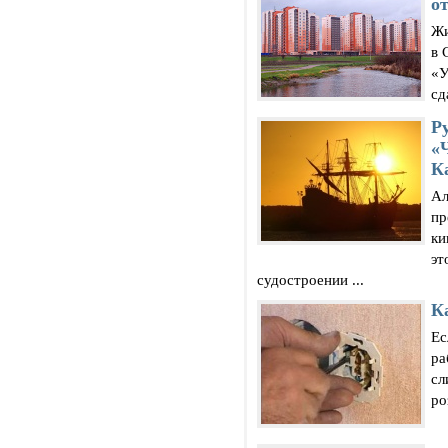
о
Жи
в 
«У
сд
Р
«
К
Ал
пр
ки
эт
судостроении ...
К
Ес
ра
сл
ро