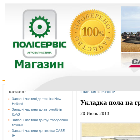
Главная
»
Разное
Каталог
Запасні частині до техніки New
Укладка пола на г
Holland
Запасні частини до автомобілів
20 Июнь 2013
КрАЗ
Запасні частини до грунтообробної
техніки
Запасні частини до техніки CASE
IH