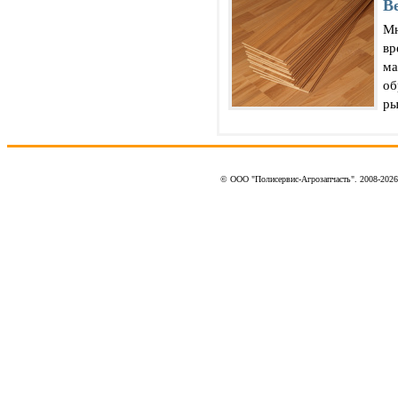
В
Мн
вр
ма
об
ры
© ООО "Полисервис-Агрозапчасть". 2008-202