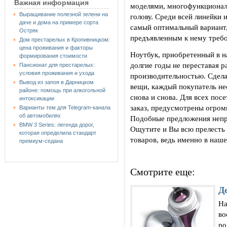
Важная информация
моделями, многофункционал
Выращивание полезной зелени на
голову. Среди всей линейки
даче и дома на примере сорта
самый оптимальный вариант
Остряк
предъявленным к нему треб
Дом престарелых в Кропивницком:
цена проживания и факторы
Ноутбук, приобретенный в 
формирования стоимости
долгие годы не переставая р
Пансионат для престарелых:
условия проживания и ухода
производительностью. Сдела
Вывод из запоя в Дарницком
вещи, каждый покупатель не
районе: помощь при алкогольной
снова и снова. Для всех пос
интоксикации
заказ, предусмотрены огром
Варианты тем для Telegram-канала
об автомобилях
Подобные предложения непр
BMW 3 Series: легенда дорог,
Ощутите и Вы всю прелесть
которая определила стандарт
товаров, ведь именно в наше
премиум-седана
Смотрите еще:
Д
На
во
ро