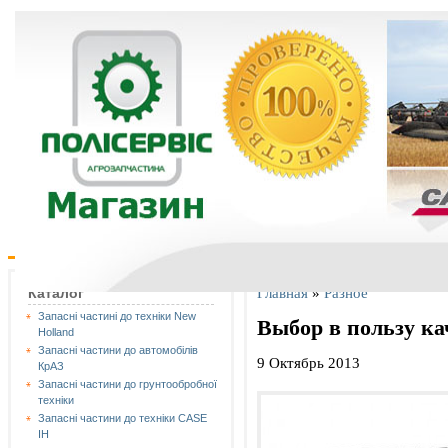
Главная
»
Разное
Каталог
Запасні частині до техніки New
Выбор в пользу ка
Holland
Запасні частини до автомобілів
9 Октябрь 2013
КрАЗ
Запасні частини до грунтообробної
техніки
Запасні частини до техніки CASE
IH