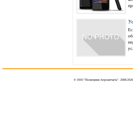
пр
У
Ес
об
пе
ус
© ООО "Полисервис-Агрозапчасть". 2008-202