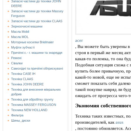
Запасні частини до техніки JOHN
DEERE
Запасні частини до техніки Massey
Ferguson
Запасні частини до техніки СLAAS
Зерноочисні машини
Масла Mobil
Масла MOL
acer
Моторные косилки Brielmaier
, Вы можете быть уверены в
Муфти зубчасті
строя в первый же месяц акт
Причіпні с.- г. машини та знаряддя
какая-то поломка, то она бу
Ремені
Сівалки
Подобная ситуация схожа с 
Самохідні та причіпні обприскувачі
купить более привычную, п
Техніка CASE IH
какой-то новой, еще не испы
Техніка CLAAS
сможет показать себя далеко
Техніка JOHN DEERE
такой покупке навряд ли буд
Техніка для внесення міеральних
добрив
ожидать от прогресса чего-т
Техніка для обробітку грунту
Экономия собственного
Техника MASSEY FERGUSON
Техника NEW HOLLAND
Техника таких известных, 
Фильтра
Шины, диски
производителей, как
asus
, постоянно обновляется. А