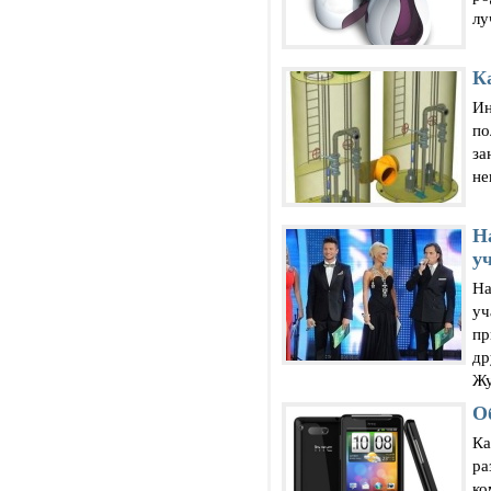
лу
К
Ин
по
за
не
Н
у
На
уч
пр
др
Жу
О
Ка
ра
ко