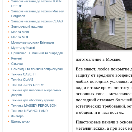
Запасні частини до техніки JOHN
DEERE
Запасні частини до техніки Massey
Ferguson
Запасні частини до техніки СLAAS
Зерноочисні машини
Масла Mobil
Масла MOL
Моторные косилки Brielmaier
Муфти зубчасті
Причіпні с.- г. машини та знаряддя
изготовление в Москве.
Ремені
Сівалки
Все знают, любое покрытие
Самохідні та причіпні обприскувачі
защиту от вредного воздей
Техніка CASE IH
Техніка CLAAS
любых погодных условиях, а
Техніка JOHN DEERE
вид и в тоже время чистоту 
Техніка для внесення міеральних
основных типа – металличес
добрив
последний отвечает большей
Техніка для обробітку грунту
эстетических требований, к
Техника MASSEY FERGUSON
Техника NEW HOLLAND
в общем, и в частностях.
Фильтра
Пластиковые панели в основ
Шины, диски
металлических, а при всех и