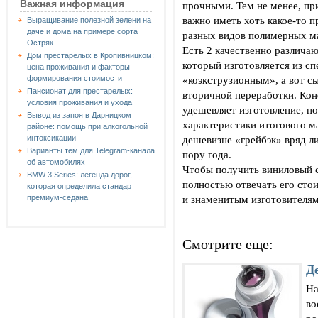
Важная информация
прочными. Тем не менее, пр
важно иметь хоть какое-то п
Выращивание полезной зелени на
даче и дома на примере сорта
разных видов полимерных ма
Остряк
Есть 2 качественно различа
Дом престарелых в Кропивницком:
который изготовляется из с
цена проживания и факторы
«коэкструзионным», а вот с
формирования стоимости
Пансионат для престарелых:
вторичной переработки. Кон
условия проживания и ухода
удешевляет изготовление, но
Вывод из запоя в Дарницком
характеристики итогового ма
районе: помощь при алкогольной
дешевизне «грейбэк» вряд л
интоксикации
Варианты тем для Telegram-канала
пору года.
об автомобилях
Чтобы получить виниловый с
BMW 3 Series: легенда дорог,
полностью отвечать его сто
которая определила стандарт
и знаменитым изготовителям
премиум-седана
Смотрите еще:
Д
На
во