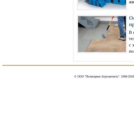
жи
О
п
В 
те
с 
по
© ООО "Полисервис-Агрозапчасть". 2008-202