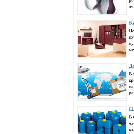
ро
лу
К
Це
ко
ну
ме
Д
В 
кр
на
ра
П
В 
ча
ко