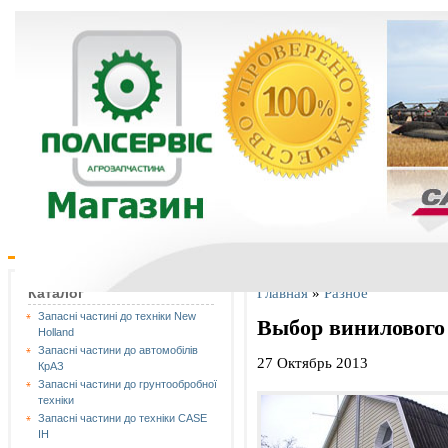
Главная
»
Разное
Каталог
Запасні частині до техніки New
Выбор винилового
Holland
Запасні частини до автомобілів
27 Октябрь 2013
КрАЗ
Запасні частини до грунтообробної
техніки
Запасні частини до техніки CASE
IH