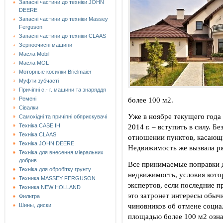
Запасні частини до техніки JOHN
DEERE
Запасні частини до техніки Massey
Ferguson
Запасні частини до техніки СLAAS
Зерноочисні машини
Масла Mobil
Масла MOL
Моторные косилки Brielmaier
Муфти зубчасті
Причіпні с.- г. машини та знаряддя
более 100 м2.
Ремені
Сівалки
Уже в ноябре текущего года 
Самохідні та причіпні обприскувачі
2014 г. – вступить в силу. Б
Техніка CASE IH
Техніка CLAAS
отношении пунктов, касающи
Техніка JOHN DEERE
Недвижимость же вызвала ря
Техніка для внесення міеральних
добрив
Все принимаемые поправки 
Техніка для обробітку грунту
недвижимость, условия кот
Техника MASSEY FERGUSON
экспертов, если последние 
Техника NEW HOLLAND
это затронет интересы обыч
Фильтра
чиновников об отмене социа
Шины, диски
площадью более 100 м2 озна