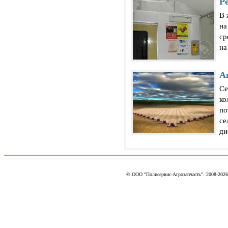
Р
В 
на
ср
на
А
Се
ко
по
се
ди
© ООО "Полисервис-Агрозапчасть". 2008-202