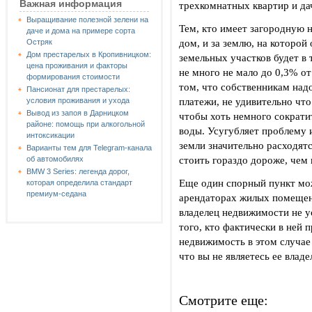
Важная информация
трехкомнатных квартир и да
Выращивание полезной зелени на
Тем, кто имеет загородную н
даче и дома на примере сорта
дом, и за землю, на которой 
Остряк
Дом престарелых в Кропивницком:
земельных участков будет в 
цена проживания и факторы
не много не мало до 0,3% от
формирования стоимости
том, что собственникам над
Пансионат для престарелых:
платежи, не удивительно чт
условия проживания и ухода
Вывод из запоя в Дарницком
чтобы хоть немного сократи
районе: помощь при алкогольной
воды. Усугубляет проблему и
интоксикации
земли значительно расходят
Варианты тем для Telegram-канала
стоить гораздо дороже, чем 
об автомобилях
BMW 3 Series: легенда дорог,
Еще один спорный пункт мож
которая определила стандарт
премиум-седана
арендаторах жилых помещени
владелец недвижимости не у
того, кто фактически в ней 
недвижимость в этом случае
что вы не являетесь ее владе
Смотрите еще: