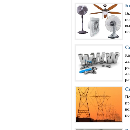
Б
Вы
по
вы
не
С
Ка
дв
ре
дв
ра
С
По
пр
во
по