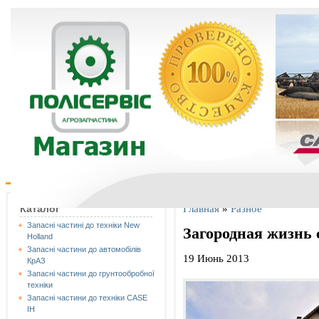
Главная
»
Разное
Каталог
Запасні частині до техніки New
Загородная жизнь
Holland
Запасні частини до автомобілів
19 Июнь 2013
КрАЗ
Запасні частини до грунтообробної
техніки
Запасні частини до техніки CASE
IH