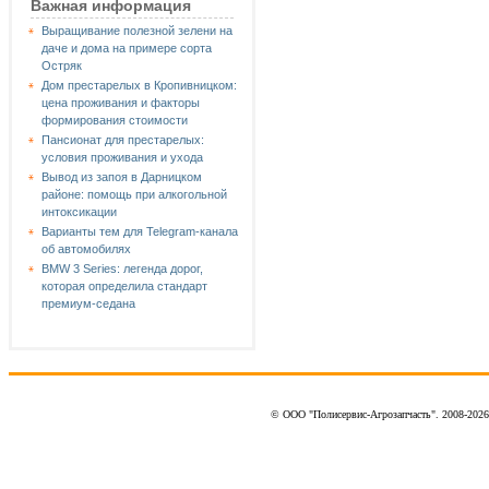
Важная информация
Выращивание полезной зелени на
даче и дома на примере сорта
Остряк
Дом престарелых в Кропивницком:
цена проживания и факторы
формирования стоимости
Пансионат для престарелых:
условия проживания и ухода
Вывод из запоя в Дарницком
районе: помощь при алкогольной
интоксикации
Варианты тем для Telegram-канала
об автомобилях
BMW 3 Series: легенда дорог,
которая определила стандарт
премиум-седана
© ООО "Полисервис-Агрозапчасть". 2008-202