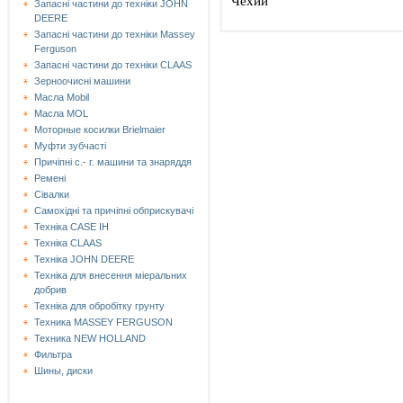
Чехии
Запасні частини до техніки JOHN
DEERE
Запасні частини до техніки Massey
Ferguson
Запасні частини до техніки СLAAS
Зерноочисні машини
Масла Mobil
Масла MOL
Моторные косилки Brielmaier
Муфти зубчасті
Причіпні с.- г. машини та знаряддя
Ремені
Сівалки
Самохідні та причіпні обприскувачі
Техніка CASE IH
Техніка CLAAS
Техніка JOHN DEERE
Техніка для внесення міеральних
добрив
Техніка для обробітку грунту
Техника MASSEY FERGUSON
Техника NEW HOLLAND
Фильтра
Шины, диски