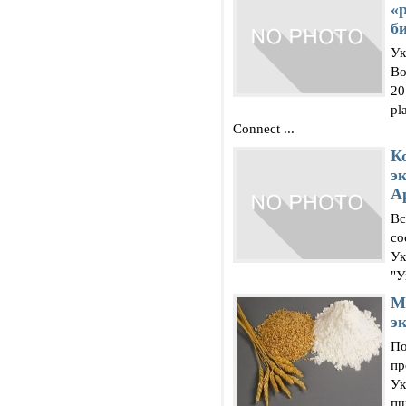
«
б
Ук
Во
20
pl
Connect ...
К
э
А
Вс
со
Ук
"У
М
э
По
пр
Ук
пш