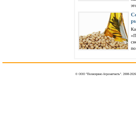
это
С
р
Ка
«П
сн
по
© ООО "Полисервис-Агрозапчасть". 2008-202