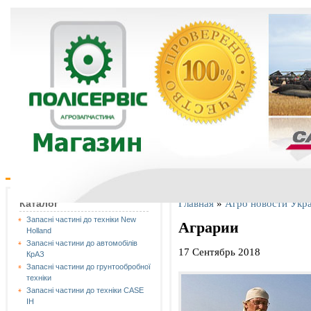
Главная
»
Агро новости Укр
Каталог
Запасні частині до техніки New
Аграрии
Holland
Запасні частини до автомобілів
17 Сентябрь 2018
КрАЗ
Запасні частини до грунтообробної
техніки
Запасні частини до техніки CASE
IH