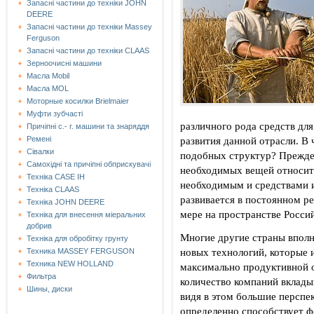
Запасні частини до техніки JOHN
DEERE
Запасні частини до техніки Massey
Ferguson
Запасні частини до техніки СLAAS
Зерноочисні машини
Масла Mobil
Масла MOL
Моторные косилки Brielmaier
Муфти зубчасті
различного рода средств дл
Причіпні с.- г. машини та знаряддя
развития данной отрасли. В
Ремені
Сівалки
подобных структур? Прежде 
Самохідні та причіпні обприскувачі
необходимых вещей относит
Техніка CASE IH
необходимым и средствами 
Техніка CLAAS
развивается в постоянном р
Техніка JOHN DEERE
мере на пространстве Росси
Техніка для внесення міеральних
добрив
Многие другие страны вполн
Техніка для обробітку грунту
новых технологий, которые 
Техника MASSEY FERGUSON
Техника NEW HOLLAND
максимально продуктивной 
Фильтра
количество компаний вклады
Шины, диски
видя в этом большие перспе
определенно способствует 