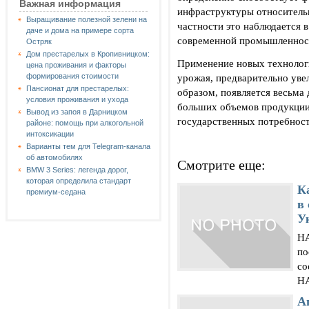
Важная информация
инфраструктуры относительн
Выращивание полезной зелени на
частности это наблюдается
даче и дома на примере сорта
современной промышленнос
Остряк
Дом престарелых в Кропивницком:
Применение новых технолог
цена проживания и факторы
урожая, предварительно уве
формирования стоимости
Пансионат для престарелых:
образом, появляется весьма
условия проживания и ухода
больших объемов продукции
Вывод из запоя в Дарницком
государственных потребност
районе: помощь при алкогольной
интоксикации
Варианты тем для Telegram-канала
об автомобилях
Смотрите еще:
BMW 3 Series: легенда дорог,
которая определила стандарт
К
премиум-седана
в
У
НА
по
со
НА
А