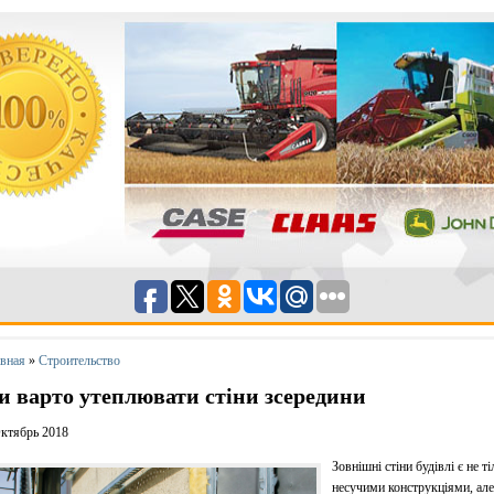
авная
»
Строительство
и варто утеплювати стіни зсередини
ктябрь 2018
Зовнішні стіни будівлі є не т
несучими конструкціями, але