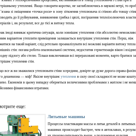
трішньому утепленні. Якщо говорити коротко, не заглиблюючись в наукові нетрі, то про
’язана зі зміщенням «точки роси» в зону зіткнення утеплювача зі стіною або товщу стін
зводить до її руйнування, виникнення грибка і цвілі, погіршення теплоізолюючих власт
еріалів і, як результат, все до тієї ж витоку тепла.
ак іноді виникає критична ситуація, коли зовнішнє утеплення стін абсолютно неможливо
ним варіантом утеплити приміщення залишається внутрішнє утеплення стін. Перш, ніж
житися на такий варіант, слід ретельно проаналізувати всі можливі варіанти витоку тепла
нішніх стін: погана робота опалювальної системи, недостатня герметизація вікон і вхідни
одну підлогу або стелю. Тільки виключивши всі перераховані моменти, варто братися за
трішнє утеплення стін.
о все ж ви зважилися утеплювати стіни зсередини, довірте це дуже дорога справа фахів
го дешевизна — міф! Якісне внутрішнє
утеплення
в силу своєї складності не може кошт
ево. Економія в цьому випадку обернеться величезними проблемами з житлом і не мен
йозними фінансовими втратами.
отрите еще:
Литьевые машины
Процессы пластикации массы и литья деталей в литьевых
машинах происходят быстрее, чем в автоклавах, в резуль
их производительность выше, а получаемые изделия ...