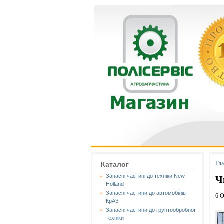
Гл
Каталог
Запасні частині до техніки New
Ч
Holland
Запасні частини до автомобілів
6 О
КрАЗ
Запасні частини до грунтообробної
техніки