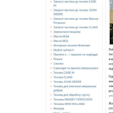
Запасні частини до техніки CASE
IH
Запасні частини до техніки JOHN
DEERE
Запасні частини до техніки Massey
Ferguson
Запасні частини до техніки СLAAS
Зерноочисні машини
Масла Mobil
Масла MOL
Моторные косилки Brielmaier
Наб
Муфти зубчасті
тог
Причіпні с.- г. машини та знаряддя
вла
Ремені
сел
Сівалки
Самохідні та причіпні обприскувачі
під
Техніка CASE IH
Одн
Техніка CLAAS
маю
Техніка JOHN DEERE
зов
Техніка для внесення міеральних
добрив
рез
Техніка для обробітку грунту
уте
Техника MASSEY FERGUSON
Ясн
Техника NEW HOLLAND
уте
Фильтра
пов