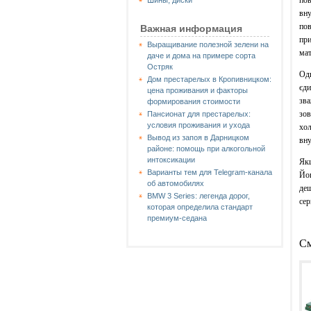
Шины, диски
вну
пов
Важная информация
при
Выращивание полезной зелени на
мат
даче и дома на примере сорта
Остряк
Одн
Дом престарелых в Кропивницком:
єди
цена проживания и факторы
зва
формирования стоимости
зов
Пансионат для престарелых:
условия проживания и ухода
хол
Вывод из запоя в Дарницком
вну
районе: помощь при алкогольной
интоксикации
Якщ
Варианты тем для Telegram-канала
Йо
об автомобилях
деш
BMW 3 Series: легенда дорог,
сер
которая определила стандарт
премиум-седана
См