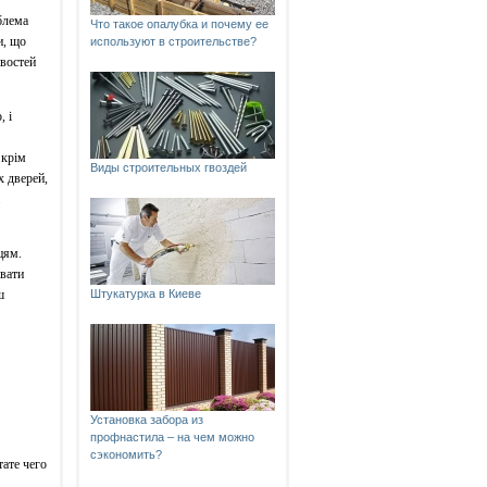
блема
Что такое опалубка и почему ее
и, що
используют в строительстве?
ивостей
, і
 крім
Виды строительных гвоздей
х дверей,
цям.
увати
ш
Штукатурка в Киеве
Установка забора из
профнастила – на чем можно
сэкономить?
тате чего