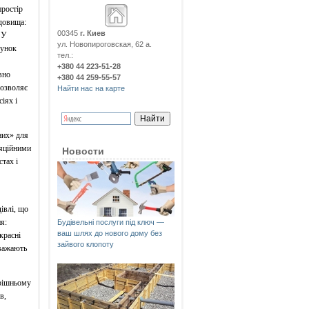
простір
довища:
00345
г. Киев
 У
ул. Новопироговская, 62 а.
хунок
тел.:
+380 44 223-51-28
вно
+380 44 259-55-57
дозволяє
Найти нас на карте
іях і
них» для
ляційними
Новости
тах і
івлі, що
я:
Будівельні послуги під ключ —
ваш шлях до нового дому без
красні
зайвого клопоту
вважають
трішньому
в,