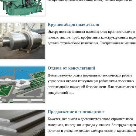
Крупногабаритные детали
Экструзионные машины используются при изготовлении 
пленок, листов, труб, профильных конструкционных изде
деталей технического назначения. Экструзионные машины 
Отдача от консультаций
Немаловажную роль в нормативно-технической работе
управления играют консультации работникам проектных
организаций о пожарной безопасности. Для правильного 
консультаций и ...
Продолжение о гипсокартоне
Кажется, все знают о достоинствах этого строительного
материала, но ведь он и правда уникален. Без труда выра
потолки и стены, не мешает электрическим и канализацио