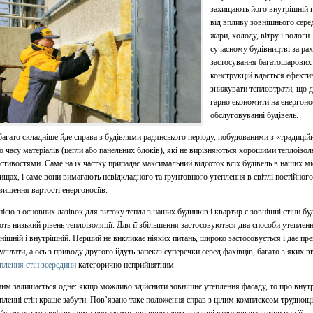
захищають його внутрішній 
від впливу зовнішнього сере
жари, холоду, вітру і вологи.
сучасному будівництві за ра
застосування багатошарових
конструкцій вдається ефекти
знижувати тепловтрати, що 
гарно економити на енергонос
обслуговуванні будівель.
агато складніше йде справа з будівлями радянського періоду, побудованими з «традицій
о часу матеріалів (цегли або панельних блоків), які не вирізняються хорошими теплоізо
стивостями. Саме на їх частку припадає максимальний відсоток всіх будівель в наших міс
ищах, і саме вони вимагають невідкладного та ґрунтовного утеплення в світлі постійного
вищення вартості енергоносіїв.
ією з основних лазівок для витоку тепла з наших будинків і квартир є зовнішні стіни буд
ть низький рівень теплоізоляції. Для її збільшення застосовуються два способи утепленн
нішній і внутрішній. Перший не викликає ніяких питань, широко застосовується і дає пре
ультати, а ось з приводу другого йдуть запеклі суперечки серед фахівців, багато з яких 
плення стін зсередини
категорично неприйнятним.
им залишається одне: якщо можливо здійснити зовнішнє утеплення фасаду, то про вну
пленні стін краще забути. Пов’язано таке положення справ з цілим комплексом труднощі
’язаних з теплофізичними процесами, які виникають в товщі утеплювача і стіни при її