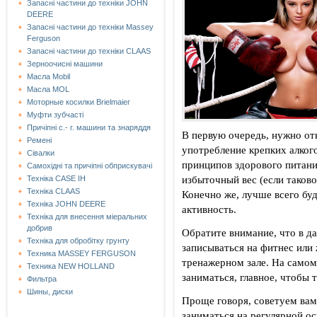
Запасні частини до техніки JOHN
DEERE
Запасні частини до техніки Massey
Ferguson
Запасні частини до техніки СLAAS
Зерноочисні машини
Масла Mobil
Масла MOL
Моторные косилки Brielmaier
Муфти зубчасті
Причіпні с.- г. машини та знаряддя
В первую очередь, нужно от
Ремені
употребление крепких алког
Сівалки
принципов здорового питани
Самохідні та причіпні обприскувачі
избыточный вес (если таково
Техніка CASE IH
Техніка CLAAS
Конечно же, лучше всего буд
Техніка JOHN DEERE
активность.
Техніка для внесення міеральних
добрив
Обратите внимание, что в д
Техніка для обробітку грунту
записываться на фитнес или 
Техника MASSEY FERGUSON
тренажерном зале. На самом
Техника NEW HOLLAND
заниматься, главное, чтобы 
Фильтра
Шины, диски
Проще говоря, советуем вам
заниматься на регулярной о