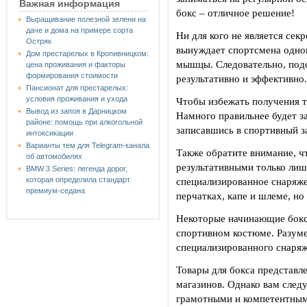
Важная информация
бокс – отличное решение!
Выращивание полезной зелени на
даче и дома на примере сорта
Ни для кого не является сек
Остряк
вынуждает спортсмена однов
Дом престарелых в Кропивницком:
мышцы. Следовательно, под
цена проживания и факторы
формирования стоимости
результативно и эффективно.
Пансионат для престарелых:
условия проживания и ухода
Чтобы избежать получения т
Вывод из запоя в Дарницком
Намного правильнее будет з
районе: помощь при алкогольной
записавшись в спортивный з
интоксикации
Варианты тем для Telegram-канала
Также обратите внимание, ч
об автомобилях
результативными только лишь
BMW 3 Series: легенда дорог,
специализированное снаряже
которая определила стандарт
премиум-седана
перчатках, капе и шлеме, но
Некоторые начинающие боксе
спортивном костюме. Разумее
специализированного снаряж
Товары для бокса представ
магазинов. Однако вам следу
грамотными и компетентным