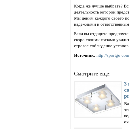
Когда же лучше выбрать? Вс
деятельность которой предст
Мы ценим каждого своего по
надежными и ответственным
Если вы отдадите предпочте
скоро своими глазами увиди
строгое соблюдение установ
Источник:
http://sportgo.com
Смотрите еще:
3
с
pr
Ва
эт
ве
оч