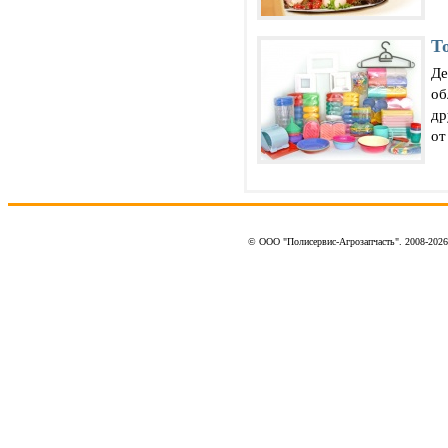
Т
Де
об
др
от
© ООО "Полисервис-Агрозапчасть". 2008-202