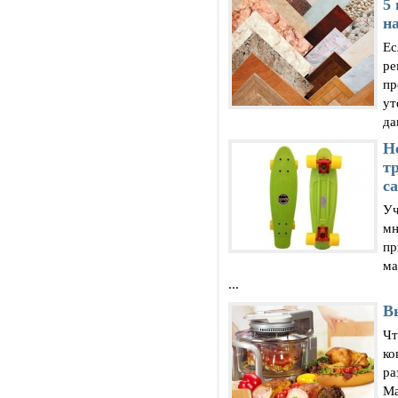
5
н
Ес
ре
пр
ут
да
Н
т
с
Уч
мн
пр
ма
...
В
Чт
ко
ра
Ма