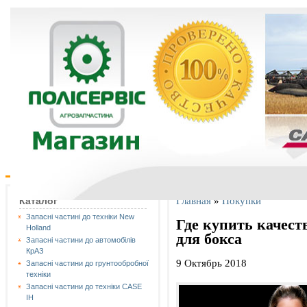
Главная
»
Покупки
Каталог
Запасні частині до техніки New
Где купить качес
Holland
для бокса
Запасні частини до автомобілів
КрАЗ
9 Октябрь 2018
Запасні частини до грунтообробної
техніки
Запасні частини до техніки CASE
IH