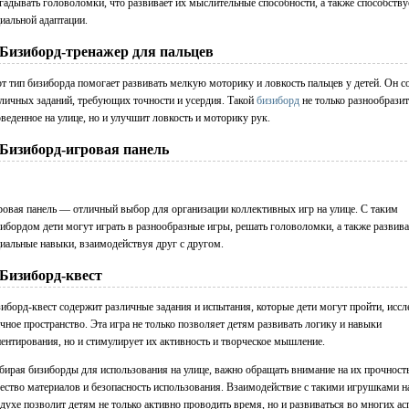
гадывать головоломки, что развивает их мыслительные способности, а также способству
иальной адаптации.
 Бизиборд-тренажер для пальцев
т тип бизиборда помогает развивать мелкую моторику и ловкость пальцев у детей. Он с
личных заданий, требующих точности и усердия. Такой
бизиборд
не только разнообразит
веденное на улице, но и улучшит ловкость и моторику рук.
 Бизиборд-игровая панель
овая панель — отличный выбор для организации коллективных игр на улице. С таким
ибордом дети могут играть в разнообразные игры, решать головоломки, а также развива
иальные навыки, взаимодействуя друг с другом.
 Бизиборд-квест
иборд-квест содержит различные задания и испытания, которые дети могут пройти, иссл
чное пространство. Эта игра не только позволяет детям развивать логику и навыки
ентирования, но и стимулирует их активность и творческое мышление.
ирая бизиборды для использования на улице, важно обращать внимание на их прочность
ество материалов и безопасность использования. Взаимодействие с такими игрушками н
духе позволит детям не только активно проводить время, но и развиваться во многих ас