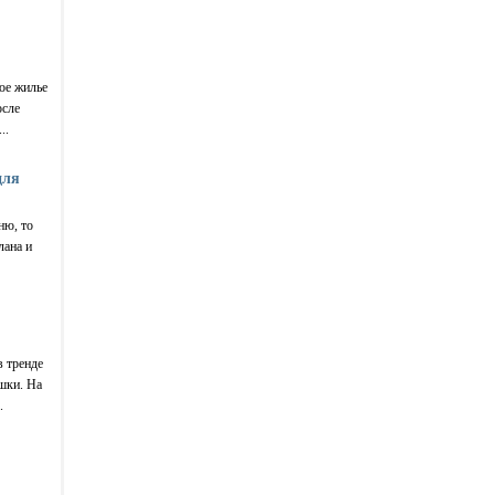
вое жилье
осле
..
для
ню, то
лана и
в тренде
шки. На
.