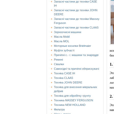
Запасні частини до техніки CASE
IH
Запасні частини до техніки JOHN
DEERE
Запасні частини до техніки Massey
Ferguson
Запасні частини до техніки СLAAS
Зерноочисні машини
Масла Mobil
Масла MOL
Моторные косилки Brielmaier
исп
Муфти зубчасті
Причіпні с.- г. машини та знаряддя
биз
Ремені
1.
Сівалки
Самохідні та причіпні обприскувачі
Это
Техніка CASE IH
лаб
Техніка CLAAS
лог
Техніка JOHN DEERE
Техніка для внесення міеральних
нах
добрив
2.
Техніка для обробітку грунту
Техника MASSEY FERGUSON
Это
Техника NEW HOLLAND
Фильтра
нав