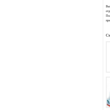
Выв
отд
Пож
при
См