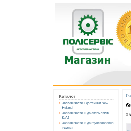
Гл
Каталог
Запасні частині до техніки New
б
Holland
Запасні частини до автомобілів
3 А
КрАЗ
Запасні частини до грунтообробної
техніки