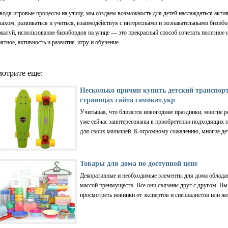
одя игровые процессы на улицу, мы создаем возможность для детей наслаждаться акт
ыхом, развиваться и учиться, взаимодействуя с интересными и познавательными бизиб
алуй, использование бизибордов на улице — это прекрасный способ сочетать полезное 
ятное, активность и развитие, игру и обучение.
отрите еще:
Несколько причин купить детский транспорт
страницах сайта самокат.укр
Учитывая, что близятся новогодние праздники, многие р
уже сейчас заинтересованы в приобретении подходящих 
для своих малышей. К огромному сожалению, многие дети
Товары для дома по доступной цене
Декоративные и необходимые элементы для дома облада
массой преимуществ. Все они связаны друг с другом. В
просмотреть новинки от экспертов и специалистов или же 