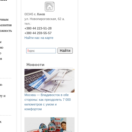
00345
г. Киев
ул. Новопироговская, 62 а.
личным
тел.:
развития
+380 44 223-51-28
можность
+380 44 259-55-57
Найти нас на карте
м
ьно
о
ов
Новости
и-
Москва — Владивосток в обе
ту и
стороны: как преодолеть 7 000
километров с умом и
комфортом
х