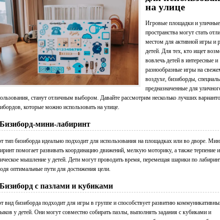
на улице
Игровые площадки и уличные
пространства могут стать от
местом для активной игры и 
детей. Для тех, кто ищет воз
вовлечь детей в интересные и
разнообразные игры на свеже
воздухе, бизиборды, специал
предназначенные для уличног
ользования, станут отличным выбором. Давайте рассмотрим несколько лучших вариант
ибордов, которые можно использовать на улице.
 Бизиборд-мини-лабиринт
т тип бизиборда идеально подходит для использования на площадках или во дворе. Мин
иринт помогает развивать координацию движений, мелкую моторику, а также терпение и
ическое мышление у детей. Дети могут проводить время, перемещая шарики по лабирин
одя оптимальные пути для достижения цели.
 Бизиборд с пазлами и кубиками
т вид бизиборда подходит для игры в группе и способствует развитию коммуникативны
ыков у детей. Они могут совместно собирать пазлы, выполнять задания с кубиками и