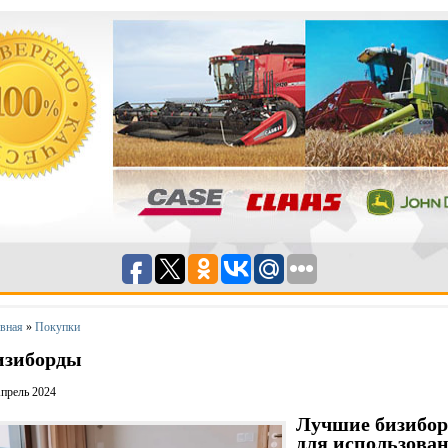
авная
»
Покупки
изиборды
прель 2024
Лучшие бизибо
для использова