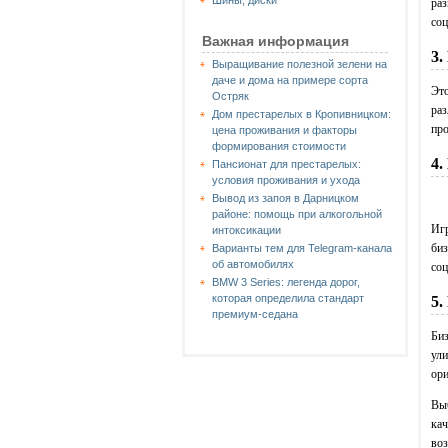
Шины, диски
раз
соц
Важная информация
3.
Выращивание полезной зелени на
даче и дома на примере сорта
Это
Остряк
раз
Дом престарелых в Кропивницком:
про
цена проживания и факторы
формирования стоимости
4.
Пансионат для престарелых:
условия проживания и ухода
Вывод из запоя в Дарницком
районе: помощь при алкогольной
Игр
интоксикации
биз
Варианты тем для Telegram-канала
об автомобилях
соц
BMW 3 Series: легенда дорог,
которая определила стандарт
5.
премиум-седана
Биз
ули
ори
Выб
кач
воз