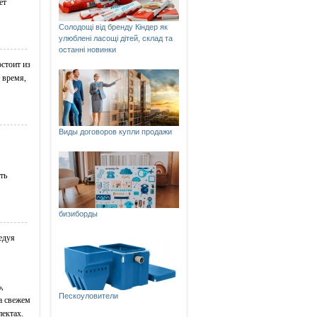
ет
Солодощі від бренду Кіндер як
улюблені ласощі дітей, склад та
останні новинки
остоит из
 время,
Виды договоров купли продажи
ть
бизиборды
едуя
,
Пескоуловители
а свежем
пектах.