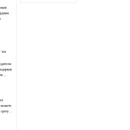
ивным
ордами.
и
 на
одители
подарков
 ...
ют
ы можете
сразу ...