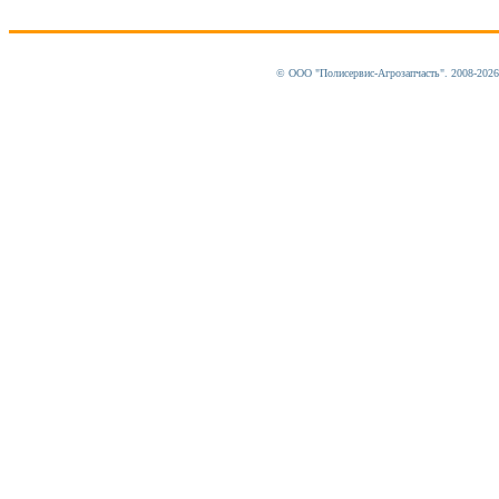
© ООО "Полисервис-Агрозапчасть". 2008-202