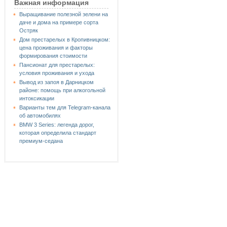
Важная информация
Выращивание полезной зелени на
даче и дома на примере сорта
Остряк
Дом престарелых в Кропивницком:
цена проживания и факторы
формирования стоимости
Пансионат для престарелых:
условия проживания и ухода
Вывод из запоя в Дарницком
районе: помощь при алкогольной
интоксикации
Варианты тем для Telegram-канала
об автомобилях
BMW 3 Series: легенда дорог,
которая определила стандарт
премиум-седана