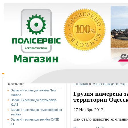
Главная
»
Агро новости Укр
Каталог
Запасні частині до техніки New
Грузия намерена з
Holland
территории Одесск
Запасні частини до автомобілів
КрАЗ
27 Ноябрь 2012
Запасні частини до грунтообробної
техніки
Как стало известно компан
Запасні частини до техніки CASE
IH