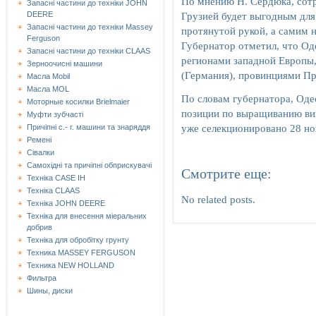
По мнению Н. Сердюка, сот
Запасні частини до техніки JOHN
Грузией будет выгодным для
DEERE
Запасні частини до техніки Massey
протянутой рукой, а самим н
Ferguson
Губернатор отметил, что Од
Запасні частини до техніки СLAAS
регионами западной Европы,
Зерноочисні машини
(Германия), провинциями Пр
Масла Mobil
Масла MOL
По словам губернатора, Оде
Моторные косилки Brielmaier
позиции по выращиванию вин
Муфти зубчасті
уже селекционировано 28 но
Причіпні с.- г. машини та знаряддя
Ремені
Сівалки
Самохідні та причіпні обприскувачі
Смотрите еще:
Техніка CASE IH
Техніка CLAAS
No related posts.
Техніка JOHN DEERE
Техніка для внесення міеральних
добрив
Техніка для обробітку грунту
Техника MASSEY FERGUSON
Техника NEW HOLLAND
Фильтра
Шины, диски