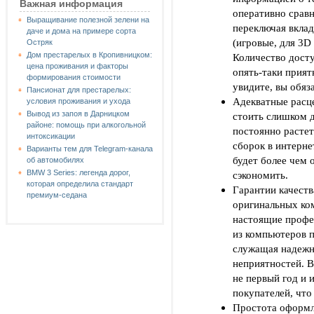
Важная информация
оперативно сравн
Выращивание полезной зелени на
переключая вклад
даче и дома на примере сорта
(игровые, для 3D
Остряк
Дом престарелых в Кропивницком:
Количество досту
цена проживания и факторы
опять-таки прият
формирования стоимости
увидите, вы обяз
Пансионат для престарелых:
Адекватные расц
условия проживания и ухода
Вывод из запоя в Дарницком
стоить слишком 
районе: помощь при алкогольной
постоянно растет
интоксикации
сборок в интерне
Варианты тем для Telegram-канала
будет более чем 
об автомобилях
BMW 3 Series: легенда дорог,
сэкономить.
которая определила стандарт
Гарантии качеств
премиум-седана
оригинальных ко
настоящие профе
из компьютеров п
служащая надежн
неприятностей. В
не первый год и
покупателей, что
Простота оформле