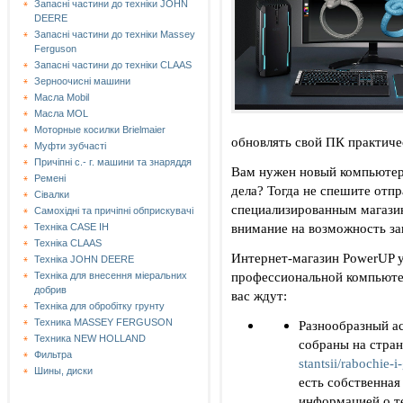
Запасні частини до техніки JOHN
DEERE
Запасні частини до техніки Massey
Ferguson
Запасні частини до техніки СLAAS
Зерноочисні машини
Масла Mobil
Масла MOL
Моторные косилки Brielmaier
обновлять свой ПК практичес
Муфти зубчасті
Причіпні с.- г. машини та знаряддя
Вам нужен новый компьютер,
Ремені
дела? Тогда не спешите отп
Сівалки
специализированным магазин
Самохідні та причіпні обприскувачі
внимание на возможность за
Техніка CASE IH
Техніка CLAAS
Интернет-магазин PowerUP у
Техніка JOHN DEERE
профессиональной компьютер
Техніка для внесення міеральних
добрив
вас ждут:
Техніка для обробітку грунту
Техника MASSEY FERGUSON
Разнообразный а
Техника NEW HOLLAND
собраны на стра
Фильтра
stantsii/rabochie-i-
Шины, диски
есть собственна
информацией о те