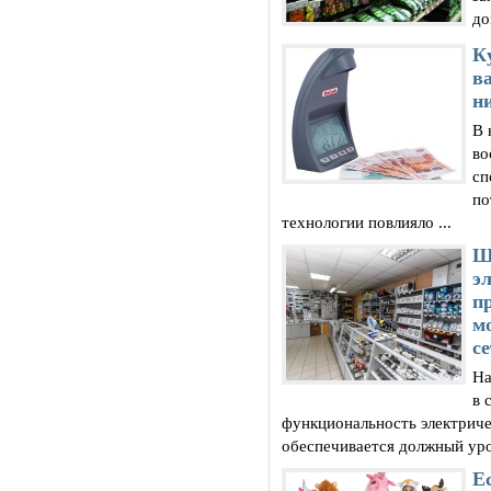
до
К
в
н
В 
во
сп
по
технологии повлияло ...
Ш
э
п
м
с
На
в 
функциональность электриче
обеспечивается должный уров
Е