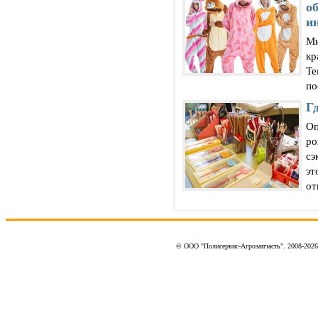
о
и
Мн
кр
Те
по
Г
Оп
ро
сэ
эт
от
© ООО "Полисервис-Агрозапчасть". 2008-202