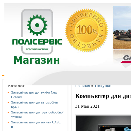
Главная
»
Покупки
Каталог
Запасні частині до техніки New
Компьютер для диз
Holland
Запасні частини до автомобілів
31 Май 2021
КрАЗ
Запасні частини до грунтообробної
техніки
Запасні частини до техніки CASE
IH