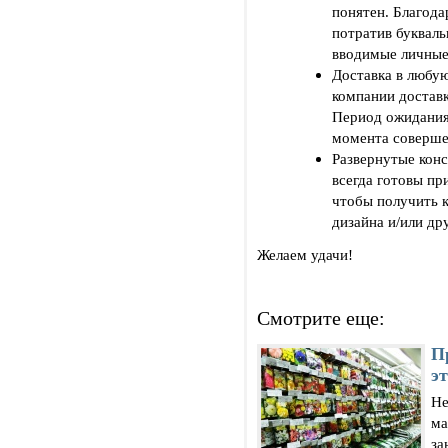
понятен. Благода
потратив букваль
вводимые личные
Доставка в любу
компании доставк
Период ожидания 
момента совершен
Развернутые конс
всегда готовы пр
чтобы получить 
дизайна и/или др
Желаем удачи!
Смотрите еще:
П
э
Не
ма
за