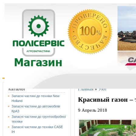
Главная
»
Уют
Каталог
Запасні частині до техніки New
Красивый газон – 
Holland
Запасні частини до автомобілів
9 Апрель 2018
КрАЗ
Запасні частини до грунтообробної
техніки
Запасні частини до техніки CASE
IH