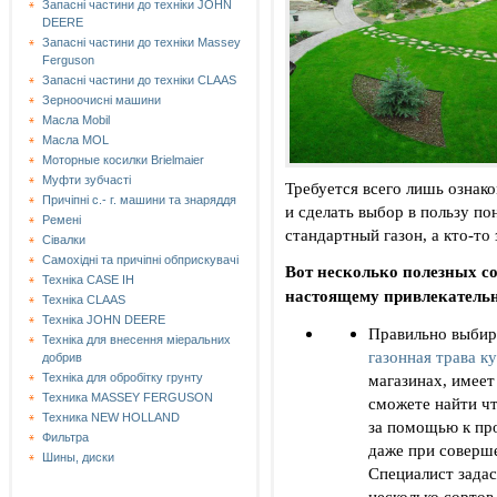
Запасні частини до техніки JOHN
DEERE
Запасні частини до техніки Massey
Ferguson
Запасні частини до техніки СLAAS
Зерноочисні машини
Масла Mobil
Масла MOL
Моторные косилки Brielmaier
Муфти зубчасті
Требуется всего лишь ознак
Причіпні с.- г. машини та знаряддя
и сделать выбор в пользу п
Ремені
стандартный газон, а кто-то
Сівалки
Самохідні та причіпні обприскувачі
Вот несколько полезных со
Техніка CASE IH
настоящему привлекатель
Техніка CLAAS
Техніка JOHN DEERE
Правильно выбира
Техніка для внесення міеральних
газонная трава к
добрив
магазинах, имеет
Техніка для обробітку грунту
Техника MASSEY FERGUSON
сможете найти чт
Техника NEW HOLLAND
за помощью к про
Фильтра
даже при соверше
Шины, диски
Специалист задас
несколько сортов