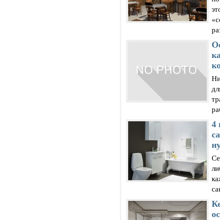
эт
«с
ра
О
к
к
Ни
дл
тр
ра
4
с
н
Се
ли
ка
са
К
о