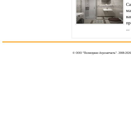
Са
ма
ва
пр
...
© ООО "Полисервис-Агрозапчасть". 2008-202