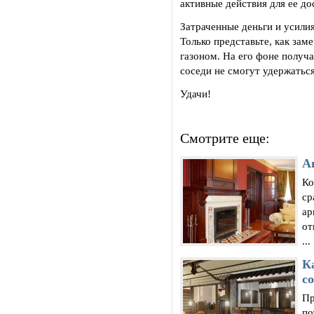
активные действия для ее до
Затраченные деньги и усилия
Только представьте, как зам
газоном. На его фоне получа
соседи не смогут удержатьс
Удачи!
Смотрите еще:
А
Ко
ср
ар
от
...
К
с
Пр
по