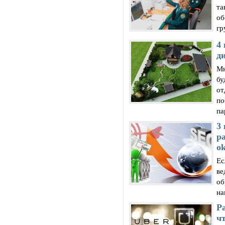
та
об
гр
4
ди
Мн
бу
от
по
па
3
ра
o
Ес
ве
об
на
Ра
ч