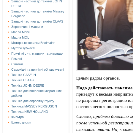
Запасні частини до техніки JOHN
DEERE
Запасні частини до техніки Massey
Ferguson
Запасні частини до техніки СLAAS
Зерноочисні машини
Масла Mobil
Масла MOL
Моторные косилки Brielmaier
Муфти зубчасті
Причіпні с.- г. машини та знаряддя
Ремені
Сівалки
Самохідні та причіпні обприскувачі
Техніка CASE IH
целым рядом органов.
Техніка CLAAS
Техніка JOHN DEERE
Надо действовать максима
Техніка для внесення міеральних
приведут к весьма неприятны
добрив
не разрешат регистрацию ил
Техніка для обробітку грунту
состоявшегося полностью п
Техника MASSEY FERGUSON
Техника NEW HOLLAND
Словом, проблем довольно м
Фильтра
после успешной регистрации
Шины, диски
сложного этапа. Но, к сожа