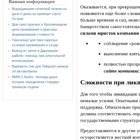
Важная информация
Оказывается, при прекращен
Выращивание полезной зелени на
появляются еще более слож
даче и дома на примере сорта
Остряк
больше времени и сил, нежел
Дом престарелых в Кропивницком:
банкротством самостоятель
цена проживания и факторы
силами юристов компании
формирования стоимости
Пансионат для престарелых:
соблюдение сроко
условия проживания и ухода
Вывод из запоя в Дарницком
выполнение взяты
районе: помощь при алкогольной
интоксикации
полностью прозр
Варианты тем для Telegram-канала
сайте компании:
об автомобилях
BMW 3 Series: легенда дорог,
Сложности при лик
которая определила стандарт
премиум-седана
Для того чтобы ликвидация
немалые усилия. Опытными 
поддержка. Обязательно при
должны соответствовать оп
государственными структур
Предоставляются и другие у
осуществляется жесткий ко