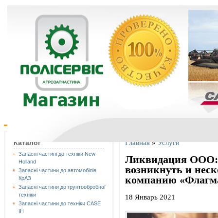
Главная
»
Услуги
Каталог
Запасні частині до техніки New
Ликвидация ООО: 
Holland
возникнуть и нес
Запасні частини до автомобілів
компанию «Флагм
КрАЗ
Запасні частини до грунтообробної
техніки
18 Январь 2021
Запасні частини до техніки CASE
IH