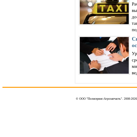
Ра
вы
до
та
по
С
о
Ур
ср
мн
ве
© ООО "Полисервис-Агрозапчасть". 2008-202