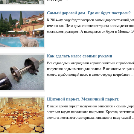
Самый дорогой дом. Где он будет построен?
К 2014-му году будет построен самый дорогостоящий дом
именно так. Цена дома составляет триста восемьдесят во
миллионов долларов. А находиться он будет в Монако. Эт
Как сделать насос своими руками
Все садоводы и огородники хорошо знакомы с проблемо
получения воды именно для полива. В основном ее нужн
много, а работающий насос в свою очередь потребляет ...
Щитовой паркет. Мозаичный паркет.
В наше время паркет заслуженно относится к самым дор
элитным видам напольного покрытия. Красота, элегантно
экологичность этого материала повышает к нему самый ..