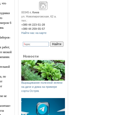
, что
00345
г. Киев
рудники
ул. Новопироговская, 62 а.
то
тел.:
номером 6
+380 44 223-51-28
на.
+380 44 259-55-57
Найти нас на карте
иберов-
 работ,
ее низкой
Новости
омпании.
тельной
а, по
ет
Выращивание полезной зелени
от
на даче и дома на примере
сорта Остряк
ие не
ймонтаж»
гла