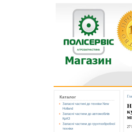
Гл
Каталог
Запасні частині до техніки New
Н
Holland
к
Запасні частини до автомобілів
м
КрАЗ
Запасні частини до грунтообробної
27
техніки