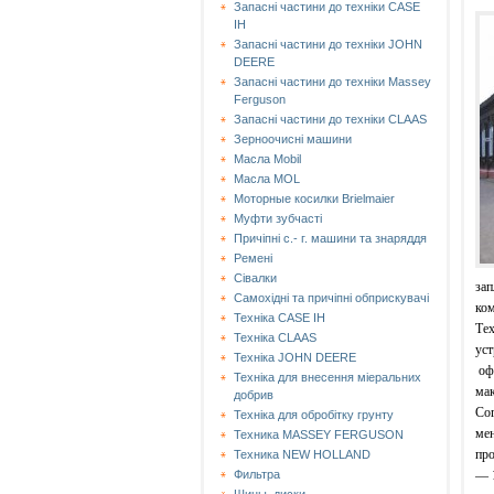
Запасні частини до техніки CASE
IH
Запасні частини до техніки JOHN
DEERE
Запасні частини до техніки Massey
Ferguson
Запасні частини до техніки СLAAS
Зерноочисні машини
Масла Mobil
Масла MOL
Моторные косилки Brielmaier
Муфти зубчасті
Причіпні с.- г. машини та знаряддя
Ремені
Сівалки
зап
Самохідні та причіпні обприскувачі
ко
Техніка CASE IH
Тех
Техніка CLAAS
уст
Техніка JOHN DEERE
оф
Техніка для внесення міеральних
мак
добрив
Сог
Техніка для обробітку грунту
мен
Техника MASSEY FERGUSON
пр
Техника NEW HOLLAND
— 1
Фильтра