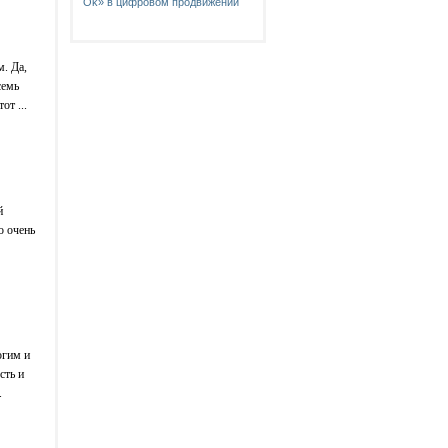
Ok‎» в цифровом продвижении
. Да,
семь
от ...
й
о очень
огим и
сть и
.