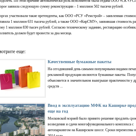
одолеть. По этой причине автоматически роль исполнителя была отдана ООО «СК «УС
орое заявила следующую сумму реконструкции – 1 миллион 502 тысячи рублей.
оргах участвовали такие претенденты, как ООО «РСУ «Ремстрой» – заявленная стоимос
тавила 1 миллион 631 тысяча рублей, а также ООО «КирСМУ», заявившая стоимость ра
му 1 миллион 830 тысяч рублей. Согласно техническому заданию, реставрацию особняк
олнитель должен будет провести за два месяца.
отрите еще:
Качественные бумажные пакеты
На сегодняшний день самыми популярными видами печа
рекламной продукции являются бумажные пакеты. Попу
объясняется в значительном выигрыше практичности у д
средств ...
Ввод в эксплуатацию МФК на Каширке про
еще на год
Московской мэрией было принято решение продлить сро
возведения и сдачи многофункционального комплекса с
автопаркингом на Каширском шоссе. Сроки перенесены н
2014 года, - ...