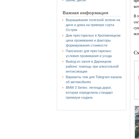
Шины, диски
пре
кот
Важная информация
В т
Выращивание полезной зелени на
сос
даче и дома на примере сорта
сум
Остряк
исп
Дом престарелых в Кропивницком:
цена проживания и факторы
формирования стоимости
Пансионат для престарелых:
См
условия проживания и ухода
Вывод из запоя в Дарницком
районе: помощь при алкогольной
интоксикации
Варианты тем для Telegram-канала
об автомобилях
BMW 3 Series: легенда дорог,
которая определила стандарт
премиум-седана