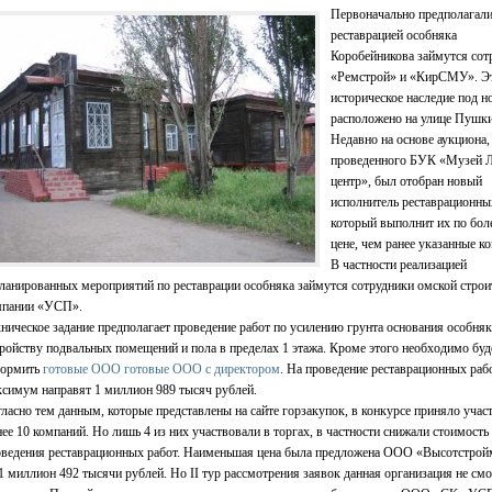
Первоначально предполагали
реставрацией особняка
Коробейникова займутся сот
«Ремстрой» и «КирСМУ». Э
историческое наследие под 
расположено на улице Пушки
Недавно на основе аукциона,
проведенного БУК «Музей Л
центр», был отобран новый
исполнитель реставрационных
который выполнит их по бол
цене, чем ранее указанные к
В частности реализацией
ланированных мероприятий по реставрации особняка займутся сотрудники омской строи
мпании «УСП».
ническое задание предполагает проведение работ по усилению грунта основания особняк
ройству подвальных помещений и пола в пределах 1 этажа. Кроме этого необходимо буд
ормить
готовые ООО готовые ООО с директором
. На проведение реставрационных раб
симум направят 1 миллион 989 тысяч рублей.
ласно тем данным, которые представлены на сайте горзакупок, в конкурсе приняло участ
ее 10 компаний. Но лишь 4 из них участвовали в торгах, в частности снижали стоимость
оведения реставрационных работ. Наименьшая цена была предложена ООО «Высотстро
 миллион 492 тысячи рублей. Но II тур рассмотрения заявок данная организация не смо