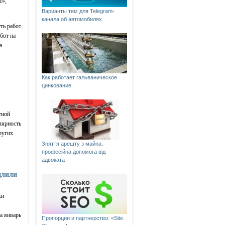
П»,
Варианты тем для Telegram-
канала об автомобилях
ть работ
бот на
а
Как работает гальваническое
цинкование
тной
лярность
ругих
Зняття арешту з майна:
професійна допомога від
адвоката
длили
ки
а январь
Пропорции и партнерство: «Site