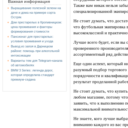
Важная информация
Также вам никак нельзя забы
Выращивание полезной зелени на
специализированной экипиро
даче и дома на примере сорта
Остряк
Не стоит думать, что доста
Дом престарелых в Кропивницком:
что футбольная экипировка 
цена проживания и факторы
формирования стоимости
высококлассной и практично
Пансионат для престарелых:
условия проживания и ухода
Лучше всего будет, если вы 
Вывод из запоя в Дарницком
проверенного производител
районе: помощь при алкогольной
ассортиментный ряд действи
интоксикации
Варианты тем для Telegram-канала
Еще один аспект, который ни
об автомобилях
разумный подбор торгового 
BMW 3 Series: легенда дорог,
порядочности и квалификаци
которая определила стандарт
премиум-седана
результат проделанной рабо
Не стоит думать, что купит
любом магазине, потому что
заявить, что к выполнению п
максимальной внимательнос
Не знаете, кого лучше выбра
вниманию каждого из вас пр