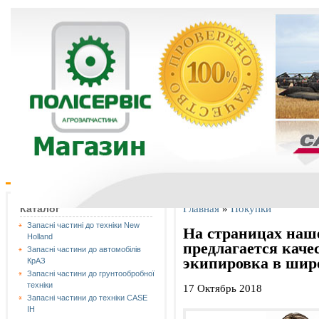
Главная
»
Покупки
Каталог
Запасні частині до техніки New
На страницах наш
Holland
предлагается каче
Запасні частини до автомобілів
экипировка в шир
КрАЗ
Запасні частини до грунтообробної
техніки
17 Октябрь 2018
Запасні частини до техніки CASE
IH