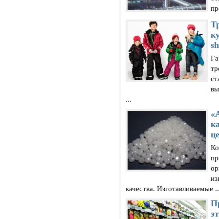
пр
Т
к
s
Га
тр
ст
вы
...
«
к
ц
Ко
пр
ор
из
качества. Изготавливаемые ..
П
э