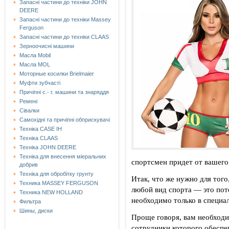
Запасні частини до техніки JOHN
DEERE
Запасні частини до техніки Massey
Ferguson
Запасні частини до техніки СLAAS
Зерноочисні машини
Масла Mobil
Масла MOL
Моторные косилки Brielmaier
Муфти зубчасті
Причіпні с.- г. машини та знаряддя
Ремені
Сівалки
Самохідні та причіпні обприскувачі
Техніка CASE IH
Техніка CLAAS
Техніка JOHN DEERE
Техніка для внесення міеральних
спортсмен придет от вашего
добрив
Техніка для обробітку грунту
Итак, что же нужно для того
Техника MASSEY FERGUSON
любой вид спорта — это пот
Техника NEW HOLLAND
необходимо только в специа
Фильтра
Шины, диски
Проще говоря, вам необходи
сотрудники которого обеспе