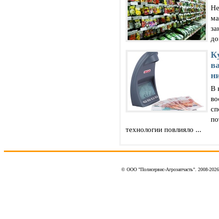
Не
ма
за
до
К
в
н
В 
во
сп
по
технологии повлияло ...
© ООО "Полисервис-Агрозапчасть". 2008-202