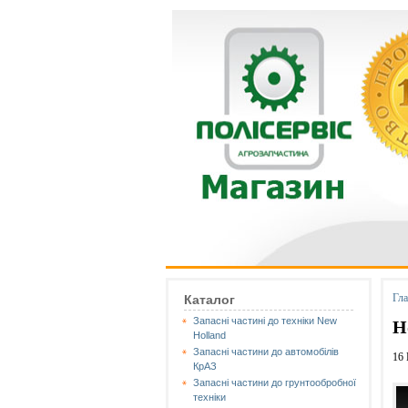
Гл
Каталог
Запасні частині до техніки New
Н
Holland
Запасні частини до автомобілів
16
КрАЗ
Запасні частини до грунтообробної
техніки