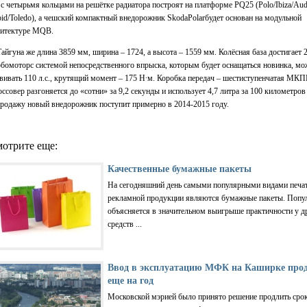
с четырьмя кольцами на решётке радиатора построят на платформе PQ25 (Polo/Ibiza/Au
id/Toledo), а чешский компактный внедорожник SkodaPolarбудет основан на модульной
хитектуре MQB.
айгуна же длина 3859 мм, ширина – 1724, а высота – 1559 мм. Колёсная база достигает 
бомоторс системой непосредственного впрыска, которым будет оснащаться новинка, мо
вивать 110 л.с., крутящий момент – 175 Н∙м. Коробка передач – шестиступенчатая МКП
ссовер разгоняется до «сотни» за 9,2 секунды и использует 4,7 литра за 100 километров
родажу новый внедорожник поступит примерно в 2014-2015 году.
отрите еще:
Качественные бумажные пакеты
На сегодняшний день самыми популярными видами печа
рекламной продукции являются бумажные пакеты. Попу
объясняется в значительном выигрыше практичности у д
средств ...
Ввод в эксплуатацию МФК на Каширке про
еще на год
Московской мэрией было принято решение продлить сро