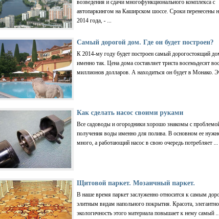
возведения и сдачи многофункционального комплекса с
автопаркингом на Каширском шоссе. Сроки перенесены н
2014 года, - ...
Самый дорогой дом. Где он будет построен?
К 2014-му году будет построен самый дорогостоящий дом
именно так. Цена дома составляет триста восемьдесят во
миллионов долларов. А находиться он будет в Монако. Эт
Как сделать насос своими руками
Все садоводы и огородники хорошо знакомы с проблемо
получения воды именно для полива. В основном ее нужн
много, а работающий насос в свою очередь потребляет ...
Щитовой паркет. Мозаичный паркет.
В наше время паркет заслуженно относится к самым дор
элитным видам напольного покрытия. Красота, элегантно
экологичность этого материала повышает к нему самый ..