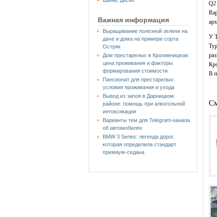
Шины, диски
Q2 
Rap
Важная информация
ар
Выращивание полезной зелени на
У Т
даче и дома на примере сорта
Тур
Остряк
раз
Дом престарелых в Кропивницком:
цена проживания и факторы
Кро
формирования стоимости
В п
Пансионат для престарелых:
условия проживания и ухода
Вывод из запоя в Дарницком
См
районе: помощь при алкогольной
интоксикации
Варианты тем для Telegram-канала
об автомобилях
BMW 3 Series: легенда дорог,
которая определила стандарт
премиум-седана