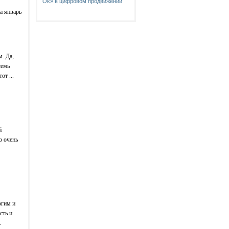
Ok‎» в цифровом продвижении
а январь
. Да,
семь
от ...
й
о очень
огим и
сть и
.