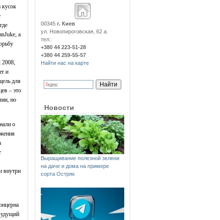
а кусок
е
00345
г. Киев
где
ул. Новопироговская, 62 а.
nJuke, а
тел.:
орьбу
+380 44 223-51-28
+380 44 259-55-57
 2008,
Найти нас на карте
er и
цель для
ев – это
ии, но
Новости
нали о
ажения
а
т
Выращивание полезной зелени
на даче и дома на примере
и внутри
сорта Остряк
онцерна
Будущий