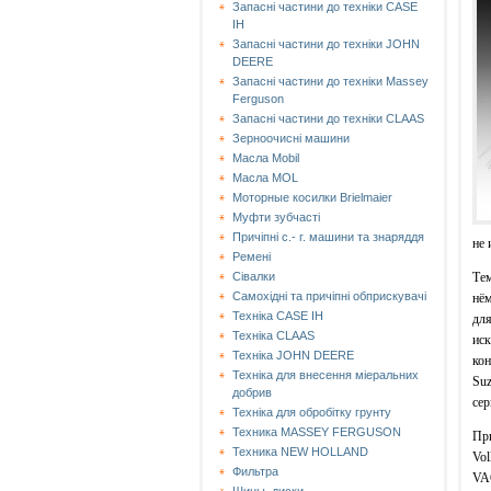
Запасні частини до техніки CASE
IH
Запасні частини до техніки JOHN
DEERE
Запасні частини до техніки Massey
Ferguson
Запасні частини до техніки СLAAS
Зерноочисні машини
Масла Mobil
Масла MOL
Моторные косилки Brielmaier
Муфти зубчасті
Причіпні с.- г. машини та знаряддя
не 
Ремені
Тем
Сівалки
Самохідні та причіпні обприскувачі
нём
Техніка CASE IH
для
Техніка CLAAS
иск
Техніка JOHN DEERE
кон
Техніка для внесення міеральних
Suz
добрив
сер
Техніка для обробітку грунту
Техника MASSEY FERGUSON
При
Техника NEW HOLLAND
Vol
Фильтра
VAG