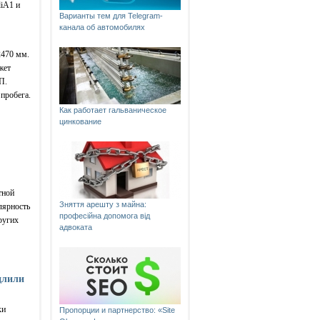
diA1 и
Варианты тем для Telegram-
канала об автомобилях
2470 мм.
жет
П.
 пробега.
Как работает гальваническое
цинкование
тной
Зняття арешту з майна:
лярность
професійна допомога від
ругих
адвоката
длили
ки
Пропорции и партнерство: «Site