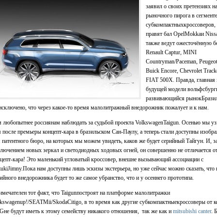
заявил о своих претензиях н
рыночного пирога в сегмент
субкомпактныхкроссоверов, 
правят бал OpelMokkaи Nissa
также ведут ожесточённую б
Renault Captur, MINI
Countryman/Paceman, Peugeot
Buick Encore, Chevrolet Track
FIAT 500X. Правда, главная 
будущей модели вольфсбургц
развивающийся рынокБразил
исключено, что через какое-то время малолитражный внедорожник пожалует и к нам.
 любопытнее россиянам наблюдать за судьбой проекта VolkswagenTaigun. Осенью мы уз
 после премьеры концепт-кара в бразильском Сан-Паулу, а теперь стали доступны изобр
 патентного бюро, на которых мы можем увидеть, каков же будет серийный Тайгун. И, з
лючением новых зеркал и светодиодных ходовых огней, он совершенно не отличается о
цепт-кара! Это маленький угловатый кроссовер, внешне вызывающий ассоциации с
ukiJimny.Пока нам доступны лишь эскизы экстерьера, но уже сейчас можно сказать, что 
ийного внедорожника будет то же самое убранство, что и у осеннего прототипа.
мечателен тот факт, что Taigunпостроят на платформе малолитражки
kswagenup!/SEATMii/SkodaCitigo, в то время как другие субкомпактныекроссоверы от к
не будут иметь к этому семейству никакого отношения, так же как и
mitsubishi canter
. 