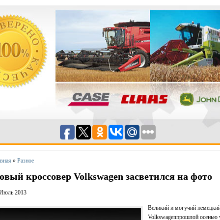
авная
»
Разное
овый кроссовер Volkswagen засветился на фото
 Июль 2013
Великий и могучий немецкий
Volkswagenпрошлой осенью 