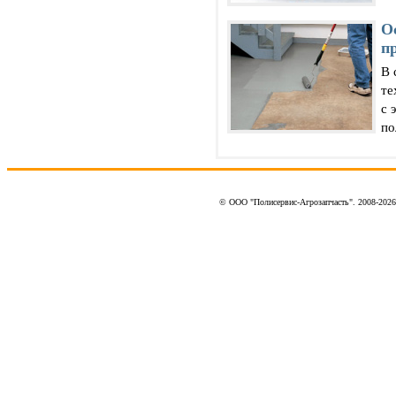
О
п
В 
те
с 
по
© ООО "Полисервис-Агрозапчасть". 2008-202