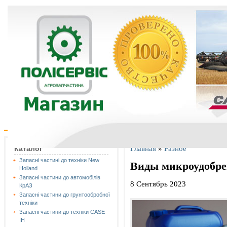
Главная
»
Разное
Каталог
Запасні частині до техніки New
Виды микроудобр
Holland
Запасні частини до автомобілів
8 Сентябрь 2023
КрАЗ
Запасні частини до грунтообробної
техніки
Запасні частини до техніки CASE
IH