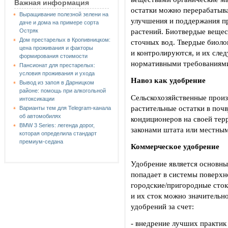
Важная информация
остатки можно перерабатыва
Выращивание полезной зелени на
улучшения и поддержания п
даче и дома на примере сорта
растений. Биотвердые веще
Остряк
Дом престарелых в Кропивницком:
сточных вод. Твердые биоло
цена проживания и факторы
и контролируются, и их след
формирования стоимости
нормативными требованиям
Пансионат для престарелых:
условия проживания и ухода
Навоз как удобрение
Вывод из запоя в Дарницком
районе: помощь при алкогольной
Сельскохозяйственные произ
интоксикации
растительные остатки в поч
Варианты тем для Telegram-канала
об автомобилях
кондиционеров на своей тер
BMW 3 Series: легенда дорог,
законами штата или местным
которая определила стандарт
премиум-седана
Коммерческое удобрение
Удобрение является основны
попадает в системы поверхн
городские/пригородные сто
и их сток можно значительн
удобрений за счет:
- внедрение лучших практик