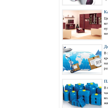
К
Це
ко
ну
ме
Д
В 
кр
на
ра
П
В 
ча
ко
жи