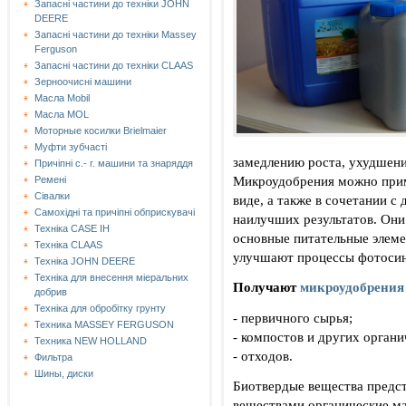
Запасні частини до техніки JOHN
DEERE
Запасні частини до техніки Massey
Ferguson
Запасні частини до техніки СLAAS
Зерноочисні машини
Масла Mobil
Масла MOL
Моторные косилки Brielmaier
Муфти зубчасті
замедлению роста, ухудшени
Причіпні с.- г. машини та знаряддя
Микроудобрения можно приме
Ремені
Сівалки
виде, а также в сочетании 
Самохідні та причіпні обприскувачі
наилучших результатов. Они
Техніка CASE IH
основные питательные элемен
Техніка CLAAS
улучшают процессы фотосин
Техніка JOHN DEERE
Техніка для внесення міеральних
Получают
микроудобрения
добрив
Техніка для обробітку грунту
- первичного сырья;
Техника MASSEY FERGUSON
- компостов и других органи
Техника NEW HOLLAND
- отходов.
Фильтра
Шины, диски
Биотвердые вещества предс
веществами органические ма