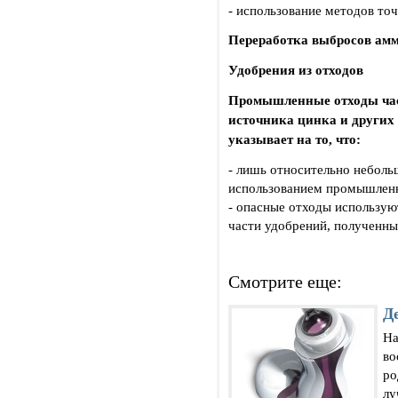
- использование методов точ
Переработка выбросов амм
Удобрения из отходов
Промышленные отходы част
источника цинка и других
указывает на то, что:
- лишь относительно неболь
использованием промышленны
- опасные отходы использую
части удобрений, полученны
Смотрите еще:
Д
На
во
ро
лу