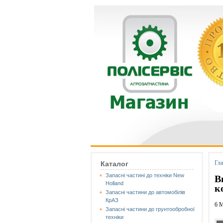
Гл
Каталог
Запасні частині до техніки New
В
Holland
к
Запасні частини до автомобілів
КрАЗ
6 
Запасні частини до грунтообробної
техніки