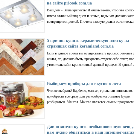
на сайте priceok.com.ua
Ваш дом - Ваша крепость! И очень важно, чтоб эта крепо
имела отличный вид днем и ночью, ведь нам должно хоте
возвращаться домой. И очень важную роль в эстетическом
5 причин купить керамическую плитку на
страницах сайта keramland.com.ua
Если в данное время вы осуществляете процесс ремонта 
жилья, то, должно быть, прекрасно отдаете себе отчет, на
утомительный и кропотливый данный процесс. В данной .
Выбираем приборы для вкусного лета
Что же выбрать? Барбекю, мангал, гриль или коптильню.
приобрести все сразу для разнообразного меню? Будем
разбираться. Мангал. Мангал является самым продаваемы
Давно хотели купить необыкновенную вещь,
вам нужно обратиться в наш интернет-мага