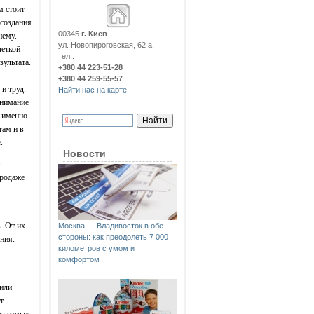
м стоит
 создания
00345
г. Киев
нему.
ул. Новопироговская, 62 а.
четкой
тел.:
зультата.
+380 44 223-51-28
+380 44 259-55-57
 и труд.
Найти нас на карте
внимание
о именно
там и в
.
Новости
продаже
. От их
Москва — Владивосток в обе
стороны: как преодолеть 7 000
ния.
километров с умом и
комфортом
 или
т
из самых