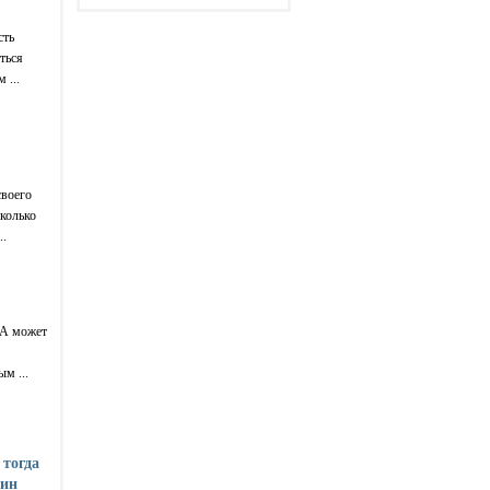
сть
ться
 ...
своего
сколько
..
 А может
м ...
 тогда
зин