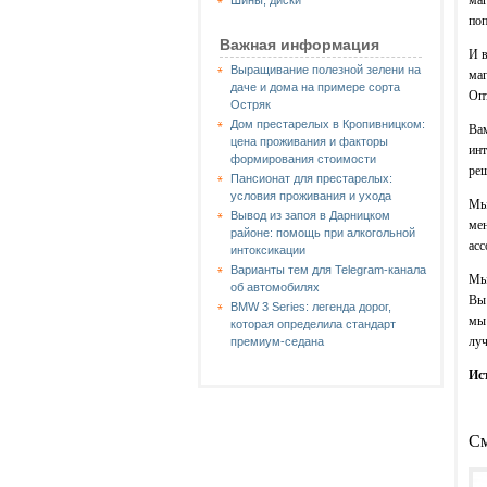
Шины, диски
поп
Важная информация
И в
Выращивание полезной зелени на
маг
даче и дома на примере сорта
Опт
Остряк
Дом престарелых в Кропивницком:
Вам
цена проживания и факторы
инт
формирования стоимости
ре
Пансионат для престарелых:
условия проживания и ухода
Мы 
Вывод из запоя в Дарницком
мен
районе: помощь при алкогольной
асс
интоксикации
Варианты тем для Telegram-канала
Мы 
об автомобилях
Вы 
BMW 3 Series: легенда дорог,
мы 
которая определила стандарт
луч
премиум-седана
Ис
См