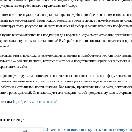
улярных и востребованных в представленной сфере.
 этом нет ничего удивительного, так как крайне удобно приобрести в одном и том же инт
азине все необходимое! Такой подход экономит время и силы, а также финансовые средс
имизируя трату ресурсов вы делаете правильный выбор и развиваетесь как профессиона
 нужна высококачественная продукция для кофейни? Тогда смело отдавайте предпочтен
ернет-магазину petrovka-horeca.com.ua! Выбирайте нас, и вы никогда не пожалеете о при
шении!
всегда готовы предложить рекомендации и помощь в приобретении тех или иных позиц
еджеры — это специалисты, которые знают все о представленной сфере деятельности и
ортименте на сайте.
проконсультируем вас, ответим на поставленные вопросы, поможем с оформлением по
можете не сомневаться в том, что наша организация является одной из самых лучших, т
работаем с отличными поставщиками! Все товары, представленные на сайте, закупаются
ших производителей. Они используют для создания своей продукции лучшие материалы
точник:
https://petrovka-horeca.com.ua/
отрите еще:
3 весомых основания купить светодиодную 