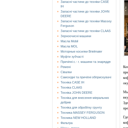
Запасні частини до техніки CASE
IH
Запасні частини до техніки JOHN
DEERE
Запасні частини до техніки Massey
Ferguson
Запасні частини до техніки СLAAS
Зерноочисні машини
Масла Mobil
Масла MOL
Моторные косилки Brielmaier
Муфти зубчасті
Причіпні с.- г. машини та знаряддя
Кон
Ремені
при
Сівалки
Самохідні та причіпні обприскувачі
коф
Техніка CASE IH
оку
Техніка CLAAS
Мы 
Техніка JOHN DEERE
вку
Техніка для внесення міеральних
добрив
Зде
Техніка для обробітку грунту
пре
Техника MASSEY FERGUSON
Где
Техника NEW HOLLAND
коф
Фильтра
маг