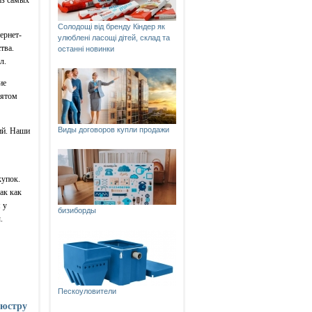
Солодощі від бренду Кіндер як
ернет-
улюблені ласощі дітей, склад та
тва.
останні новинки
л.
ие
нятом
Виды договоров купли продажи
ий. Наши
купок.
ак как
 у
бизиборды
.
Пескоуловители
люстру