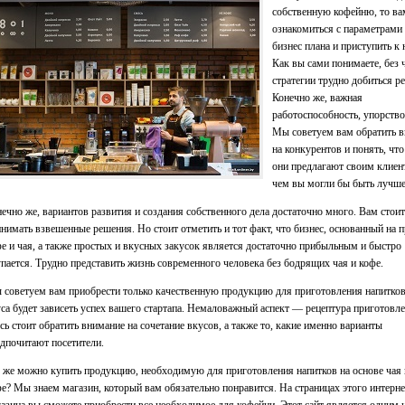
собственную кофейню, то ва
ознакомиться с параметрами
бизнес плана и приступить к 
Как вы сами понимаете, без 
стратегии трудно добиться ре
Конечно же, важная
работоспособность, упорство
Мы советуем вам обратить 
на конкурентов и понять, чт
они предлагают своим клиен
чем вы могли бы быть лучше
ечно же, вариантов развития и создания собственного дела достаточно много. Вам стоит
нимать взвешенные решения. Но стоит отметить и тот факт, что бизнес, основанный на 
е и чая, а также простых и вкусных закусок является достаточно прибыльным и быстро
пается. Трудно представить жизнь современного человека без бодрящих чая и кофе.
советуем вам приобрести только качественную продукцию для приготовления напитков
са будет зависеть успех вашего стартапа. Немаловажный аспект — рецептура приготовле
сь стоит обратить внимание на сочетание вкусов, а также то, какие именно варианты
дпочитают посетители.
 же можно купить продукцию, необходимую для приготовления напитков на основе чая
е? Мы знаем магазин, который вам обязательно понравится. На страницах этого интерне
азина вы сможете приобрести все необходимое для кофейни. Этот сайт является одним 