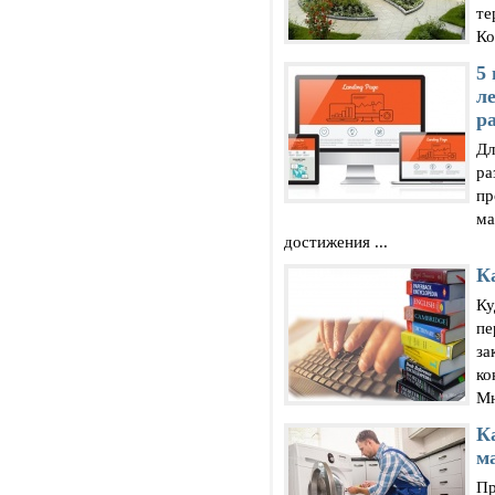
те
Ко
5
ле
pa
Дл
ра
пр
ма
достижения ...
К
Ку
пе
за
ко
Мн
К
м
Пр