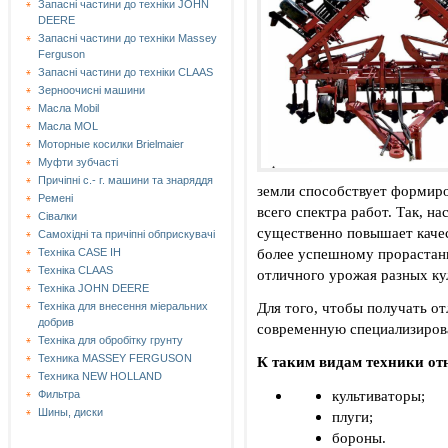
Запасні частини до техніки JOHN
DEERE
Запасні частини до техніки Massey
Ferguson
Запасні частини до техніки СLAAS
Зерноочисні машини
Масла Mobil
Масла MOL
Моторные косилки Brielmaier
Муфти зубчасті
Причіпні с.- г. машини та знаряддя
земли способствует формир
Ремені
всего спектра работ. Так, 
Сівалки
существенно повышает качес
Самохідні та причіпні обприскувачі
более успешному прорастани
Техніка CASE IH
Техніка CLAAS
отличного урожая разных ку
Техніка JOHN DEERE
Для того, чтобы получать о
Техніка для внесення міеральних
добрив
современную специализиров
Техніка для обробітку грунту
Техника MASSEY FERGUSON
К таким видам техники от
Техника NEW HOLLAND
культиваторы;
Фильтра
Шины, диски
плуги;
бороны.