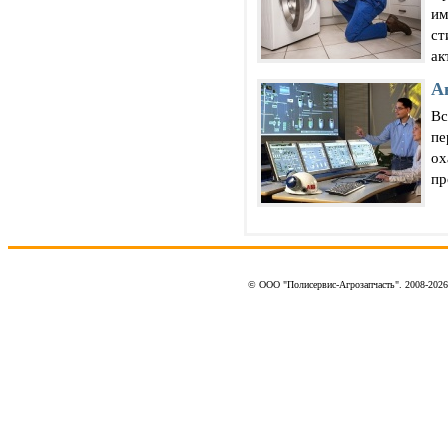
им
ст
ак
А
Вс
пе
ох
пр
© ООО "Полисервис-Агрозапчасть". 2008-202