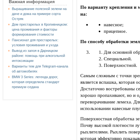
Важная информация
По варианту крепления и м
Выращивание полезной зелени на
на:
даче и дома на примере сорта
Остряк
навесное;
Дом престарелых в Кропивницком:
цена проживания и факторы
прицепное.
формирования стоимости
Пансионат для престарелых:
По способу обработки зем
условия проживания и ухода
Вывод из запоя в Дарницком
Для основной об
районе: помощь при алкогольной
Специальной.
интоксикации
Поверхностной.
Варианты тем для Telegram-канала
об автомобилях
Самым сложным с точки зре
BMW 3 Series: легенда дорог,
является вспашка, которая 
которая определила стандарт
премиум-седана
Достаточно востребованы се
хорошо пропахивают, но и 
переворачивание лемеха. Дл
использовании навесные плу
Поверхностная обработка з
Почву высокой плотности лу
рыхлителями. Рыхлить пове
которая эффективно показыв