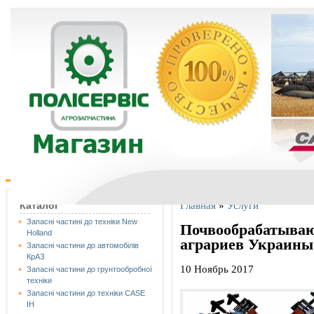
Главная
»
Услуги
Каталог
Запасні частині до техніки New
Почвообрабатываю
Holland
аграриев Украины
Запасні частини до автомобілів
КрАЗ
10 Ноябрь 2017
Запасні частини до грунтообробної
техніки
Запасні частини до техніки CASE
IH